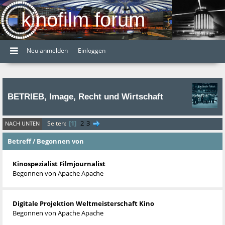
kinofilm forum
Neu anmelden
Einloggen
BETRIEB, Image, Recht und Wirtschaft
1
2
3
Seiten
NACH UNTEN
Betreff
/
Begonnen von
Kinospezialist Filmjournalist
Begonnen von
Apache Apache
Digitale Projektion Weltmeisterschaft Kino
Begonnen von
Apache Apache