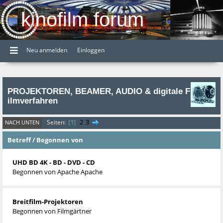
kinofilm forum
Neu anmelden
Einloggen
PROJEKTOREN, BEAMER, AUDIO & digitale F
ilmverfahren
1
2
3
Seiten
NACH UNTEN
Betreff
/
Begonnen von
UHD BD 4K - BD - DVD - CD
Begonnen von
Apache Apache
Breitfilm-Projektoren
Begonnen von
Filmgärtner