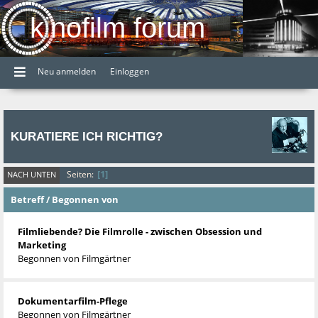
kinofilm forum
Neu anmelden
Einloggen
KURATIERE ICH RICHTIG?
1
Seiten
NACH UNTEN
Betreff
/
Begonnen von
Filmliebende? Die Filmrolle - zwischen Obsession und
Marketing
Begonnen von
Filmgärtner
Dokumentarfilm-Pflege
Begonnen von
Filmgärtner