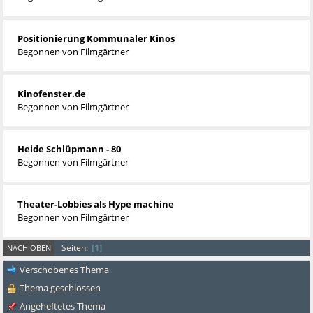
Positionierung Kommunaler Kinos
Begonnen von
Filmgärtner
Kinofenster.de
Begonnen von
Filmgärtner
Heide Schlüpmann - 80
Begonnen von
Filmgärtner
Theater-Lobbies als Hype machine
Begonnen von
Filmgärtner
1
Seiten
NACH OBEN
Verschobenes Thema
Thema geschlossen
Angeheftetes Thema