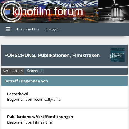
kinofilm forum
Neu anmelden
Einloggen
FORSCHUNG, Publikationen, Filmkritiken
1
Seiten
NACH UNTEN
Betreff
/
Begonnen von
Letterboxd
Begonnen von
Technicallyrama
Publikationen, Veröffentlichungen
Begonnen von
Filmgärtner