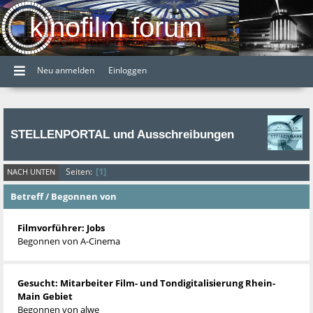
kinofilm forum
Neu anmelden
Einloggen
STELLENPORTAL und Ausschreibungen
1
Seiten
NACH UNTEN
Betreff
/
Begonnen von
Filmvorführer: Jobs
Begonnen von
A-Cinema
Gesucht: Mitarbeiter Film- und Tondigitalisierung Rhein-
Main Gebiet
Begonnen von alwe