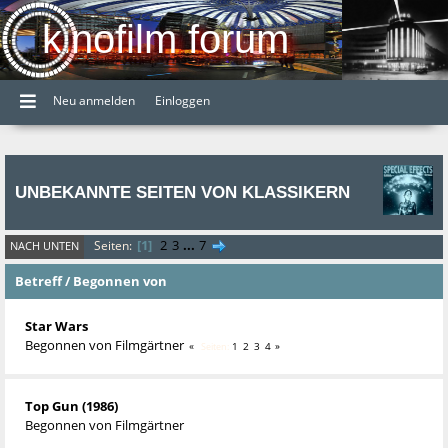
kinofilm forum
Neu anmelden
Einloggen
UNBEKANNTE SEITEN VON KLASSIKERN
1
2
3
...
7
Seiten
NACH UNTEN
Betreff
/
Begonnen von
Star Wars
Begonnen von
Filmgärtner
1
2
3
4
Seiten
Top Gun (1986)
Begonnen von
Filmgärtner