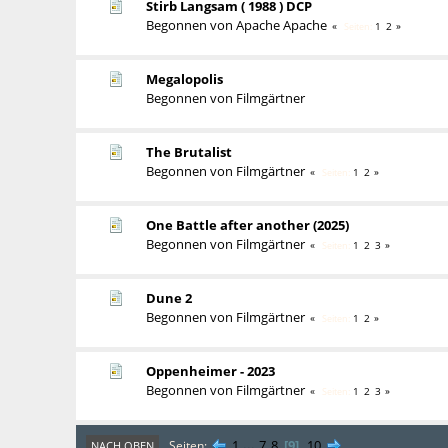
Stirb Langsam ( 1988 ) DCP
Begonnen von
Apache Apache
1
2
Seiten
Megalopolis
Begonnen von
Filmgärtner
The Brutalist
Begonnen von
Filmgärtner
1
2
Seiten
One Battle after another (2025)
Begonnen von
Filmgärtner
1
2
3
Seiten
Dune 2
Begonnen von
Filmgärtner
1
2
Seiten
Oppenheimer - 2023
Begonnen von
Filmgärtner
1
2
3
Seiten
1
...
7
8
9
10
Seiten
NACH OBEN