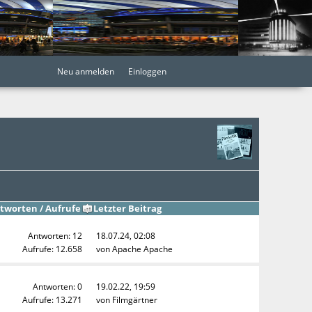
Neu anmelden
Einloggen
tworten
/
Aufrufe
Letzter Beitrag
Antworten: 12
18.07.24, 02:08
Aufrufe: 12.658
von
Apache Apache
Antworten: 0
19.02.22, 19:59
Aufrufe: 13.271
von
Filmgärtner