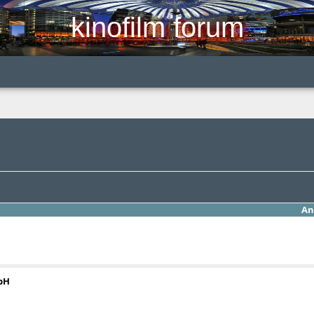
kinofilm forum
An
bH