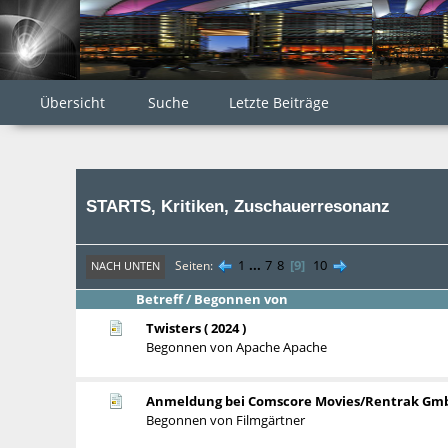
Übersicht
Suche
Letzte Beiträge
STARTS, Kritiken, Zuschauerresonanz
1
...
7
8
9
10
Seiten
NACH UNTEN
Betreff
/
Begonnen von
Twisters ( 2024 )
Begonnen von
Apache Apache
Anmeldung bei Comscore Movies/Rentrak Gm
Begonnen von
Filmgärtner