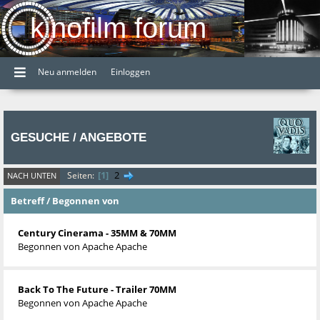
kinofilm forum
Neu anmelden
Einloggen
GESUCHE / ANGEBOTE
1
2
Seiten
NACH UNTEN
Betreff
/
Begonnen von
Century Cinerama - 35MM & 70MM
Begonnen von
Apache Apache
Back To The Future - Trailer 70MM
Begonnen von
Apache Apache