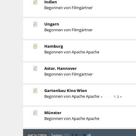
Indien
Begonnen von
Filmgärtner
Ungarn
Begonnen von
Filmgärtner
Hamburg
Begonnen von
Apache Apache
Astor, Hannover
Begonnen von
Filmgärtner
Gartenbau Kino Wien
Begonnen von
Apache Apache
1
2
Seiten
Münster
Begonnen von
Apache Apache
1
2
3
...
8
Seiten
NACH OBEN