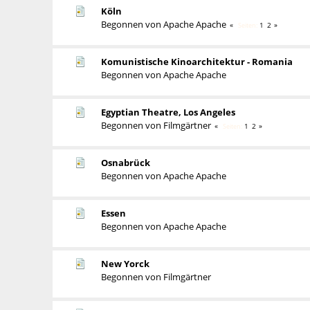
Köln
Begonnen von
Apache Apache
1
2
Seiten
Komunistische Kinoarchitektur - Romania
Begonnen von
Apache Apache
Egyptian Theatre, Los Angeles
Begonnen von
Filmgärtner
1
2
Seiten
Osnabrück
Begonnen von
Apache Apache
Essen
Begonnen von
Apache Apache
New Yorck
Begonnen von
Filmgärtner