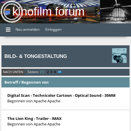
kinofilm forum
Neu anmelden
Einloggen
BILD- & TONGESTALTUNG
1
2
3
4
Seiten
NACH UNTEN
Betreff
/
Begonnen von
Digital Scan - Technicolor Cartoon - Optical Sound - 35MM
Begonnen von
Apache Apache
The Lion King - Trailer - IMAX
Begonnen von
Apache Apache