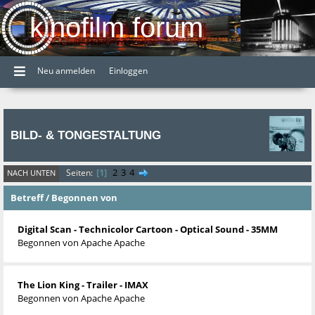
kinofilm forum
Neu anmelden
Einloggen
BILD- & TONGESTALTUNG
1
2
3
4
Seiten
NACH UNTEN
Betreff
/
Begonnen von
Digital Scan - Technicolor Cartoon - Optical Sound - 35MM
Begonnen von
Apache Apache
The Lion King - Trailer - IMAX
Begonnen von
Apache Apache