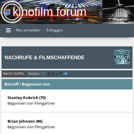
kinofilm forum
Neu anmelden
Einloggen
NACHRUFE & FILMSCHAFFENDE
1
2
3
...
7
Seiten
NACH UNTEN
Betreff
/
Begonnen von
Stanley Kubrick (70)
Begonnen von
Filmgärtner
Brian Johnson (86)
Begonnen von
Filmgärtner