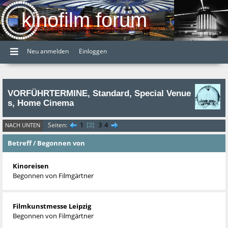
kinofilm forum
Neu anmelden
Einloggen
VORFÜHRTERMINE, Standard, Special Venue
s, Home Cinema
1
2
3
4
Seiten
NACH UNTEN
Betreff
/
Begonnen von
Kinoreisen
Begonnen von
Filmgärtner
Filmkunstmesse Leipzig
Begonnen von
Filmgärtner