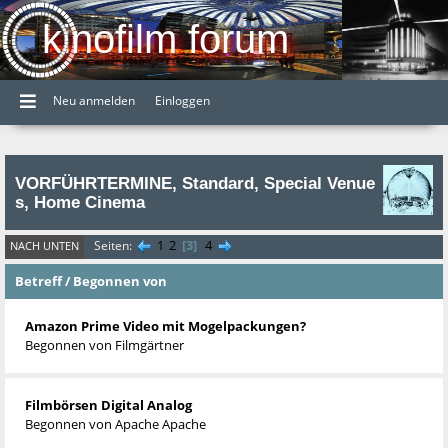
kinofilm forum
Neu anmelden
Einloggen
VORFÜHRTERMINE, Standard, Special Venue
s, Home Cinema
1
2
3
4
Seiten
NACH UNTEN
Betreff
/
Begonnen von
Amazon Prime Video mit Mogelpackungen?
Begonnen von
Filmgärtner
Filmbörsen Digital Analog
Begonnen von
Apache Apache