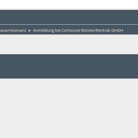
chauerresonanz
Anmeldung bei Comscore Movies/Rentrak GmbH
►