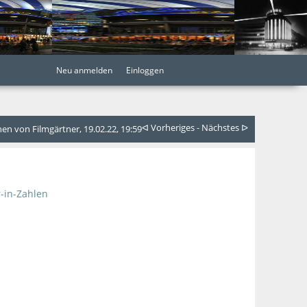
Neu anmelden
Einloggen
ᐊ Vorheriges
-
Nächstes ᐅ
n von Filmgärtner, 19.02.22, 19:59
-in-Zahlen