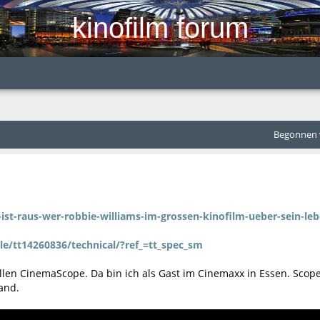
kinofilm forum
Begonnen v
t-ist-raus-wer-robbie-williams-im-grossen-kinofilm-ueber-sein-le
e/tt14260836/technical/?ref_=tt_spec_sm
ollen CinemaScope. Da bin ich als Gast im Cinemaxx in Essen. Scope
and.