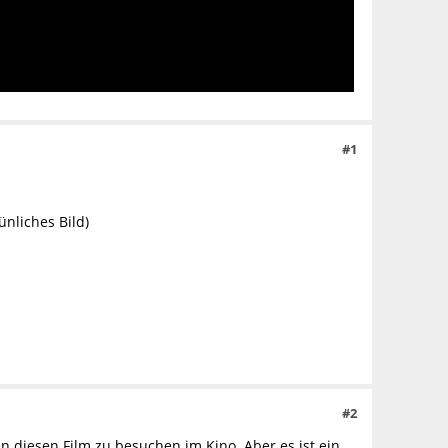
#1
ünliches Bild)
#2
 diesen Film zu besuchen im Kino. Aber es ist ein