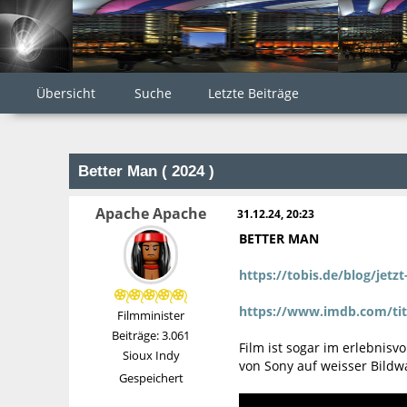
Übersicht
Suche
Letzte Beiträge
Better Man ( 2024 )
Apache Apache
31.12.24, 20:23
BETTER MAN
https://tobis.de/blog/jetz
https://www.imdb.com/titl
Filmminister
Beiträge: 3.061
Film ist sogar im erlebnisv
Sioux Indy
von Sony auf weisser Bildw
Gespeichert