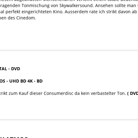
orragenden Tonmischung von Skywalkersound. Ansehen sollte man s
nal perfekt eingerichteten Kino. Ausserdem rate ich strikt davon 
ben des Cinedom.
TAL - DVD
S - UHD BD 4K - BD
trikt zum Kauf dieser Consumerdisc da kein verbastelter Ton.
( DVD