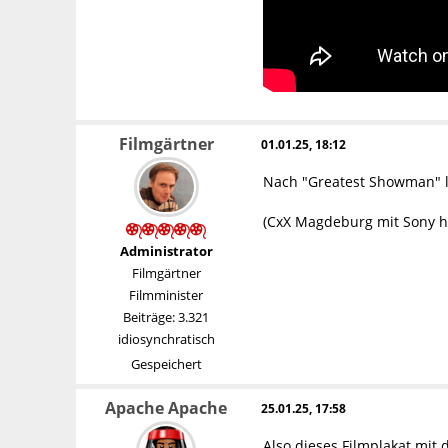
Filmgärtner
01.01.25, 18:12
Nach "Greatest Showman" li
(CxX Magdeburg mit Sony hat
Administrator
Filmgärtner
Filmminister
Beiträge: 3.321
idiosynchratisch
Gespeichert
Apache Apache
25.01.25, 17:58
Also dieses Filmplakat mit