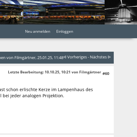
Neu anmelden
Einloggen
ᐊ Vorheriges
-
Nächstes ᐅ
n von Filmgärtner, 25.01.25, 11:48
Letzte Bearbeitung
: 10.10.25, 10:21 von Filmgärtner
#60
 fast schon erlischte Kerze im Lampenhaus des
l bei jeder analogen Projektion.