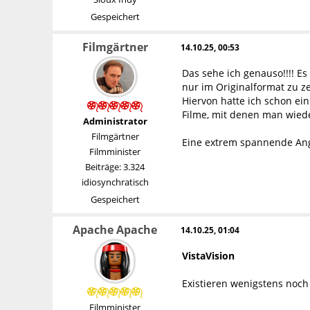
Gespeichert
Filmgärtner
14.10.25, 00:53
Das sehe ich genauso!!!! E
nur im Originalformat zu z
Hiervon hatte ich schon ei
Filme, mit denen man wiede
Administrator
Filmgärtner
Eine extrem spannende Ang
Filmminister
Beiträge: 3.324
idiosynchratisch
Gespeichert
Apache Apache
14.10.25, 01:04
VistaVision
Existieren wenigstens noch
Filmminister