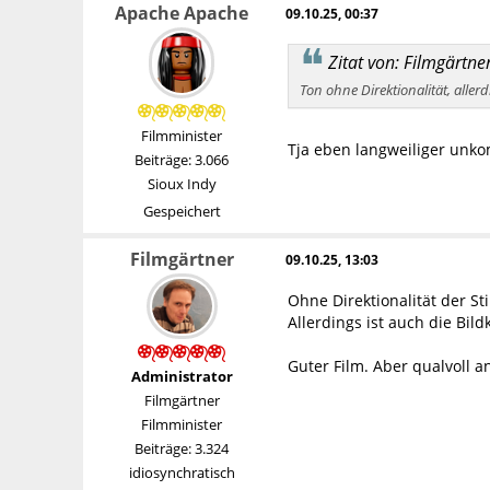
Apache Apache
09.10.25, 00:37
Zitat von: Filmgärtn
Ton ohne Direktionalität, aller
Filmminister
Tja eben langweiliger unko
Beiträge: 3.066
Sioux Indy
Gespeichert
Filmgärtner
09.10.25, 13:03
Ohne Direktionalität der S
Allerdings ist auch die Bi
Guter Film. Aber qualvoll 
Administrator
Filmgärtner
Filmminister
Beiträge: 3.324
idiosynchratisch