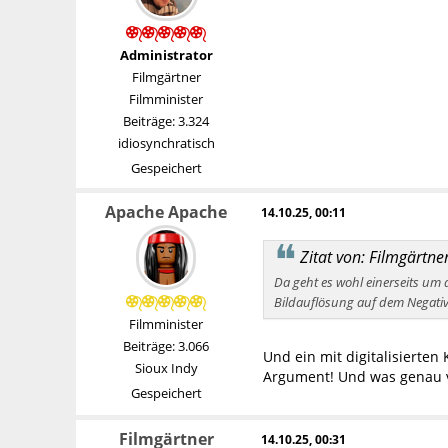
Administrator
Filmgärtner
Filmminister
Beiträge: 3.324
idiosynchratisch
Gespeichert
Apache Apache
14.10.25, 00:11
Zitat von: Filmgärtn
Da geht es wohl einerseits um
Bildauflösung auf dem Negati
Filmminister
Beiträge: 3.066
Und ein mit digitalisierte
Sioux Indy
Argument! Und was genau v
Gespeichert
Filmgärtner
14.10.25, 00:31