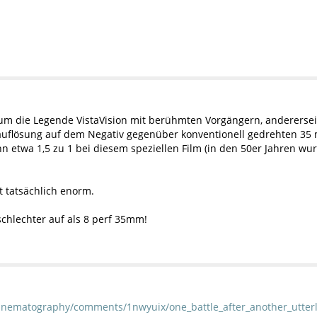
 um die Legende VistaVision mit berühmten Vorgängern, anderersei
dauflösung auf dem Negativ gegenüber konventionell gedrehten 35
nn etwa 1,5 zu 1 bei diesem speziellen Film (in den 50er Jahren wu
t tatsächlich enorm.
 schlechter auf als 8 perf 35mm!
cinematography/comments/1nwyuix/one_battle_after_another_utte