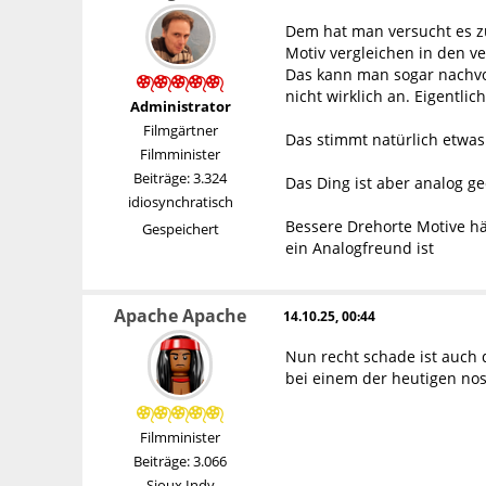
Dem hat man versucht es zu
Motiv vergleichen in den v
Das kann man sogar nachvo
nicht wirklich an. Eigentlic
Administrator
Filmgärtner
Das stimmt natürlich etwas
Filmminister
Beiträge: 3.324
Das Ding ist aber analog g
idiosynchratisch
Bessere Drehorte Motive h
Gespeichert
ein Analogfreund ist
Apache Apache
14.10.25, 00:44
Nun recht schade ist auch d
bei einem der heutigen nos
Filmminister
Beiträge: 3.066
Sioux Indy