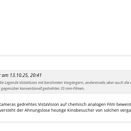
er am 13.10.25, 20:41
 die Legende VistaVision mit berühmten Vorgängern, andererseits aber auch die
v gegenüber konventionell gedrehten 35 mm-Filmen.
n Kameras gedrehtes VistaVision auf chemisch analogen Film bewei
ersteht der Ahnungslose heutige Kinobesucher von solchen verg