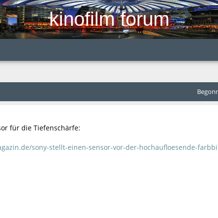
kinofilm forum
Begonne
or für die Tiefenschärfe:
gazin.de/sony-stellt-einen-sensor-vor-der-hochaufloesende-farbb