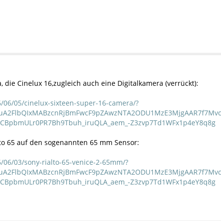
die Cinelux 16,zugleich auch eine Digitalkamera (verrückt):
/06/05/cinelux-sixteen-super-16-camera/?
HRuA2FlbQIxMABzcnRjBmFwcF9pZAwzNTA2ODU1MzE3MjgAAR7f7Mvc
2CBpbmULr0PR7Bh9Tbuh_iruQLA_aem_-Z3zvp7Td1WFx1p4eY8q8g
lto 65 auf den sogenannten 65 mm Sensor:
/06/03/sony-rialto-65-venice-2-65mm/?
HRuA2FlbQIxMABzcnRjBmFwcF9pZAwzNTA2ODU1MzE3MjgAAR7f7Mvc
2CBpbmULr0PR7Bh9Tbuh_iruQLA_aem_-Z3zvp7Td1WFx1p4eY8q8g