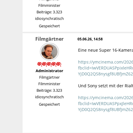
Filmminister
Beiträge: 3.323
idiosynchratisch
Gespeichert
Filmgärtner
05.06.26, 14:58
Eine neue Super 16-Kamera, 
https://ymcinema.com/2026
fbclid=IwVERDUASPpixle
Administrator
YjD0Q2QS8nysgf8UBfJmZ6
Filmgärtner
Filmminister
Und Sony setzt mit der Ria
Beiträge: 3.323
idiosynchratisch
https://ymcinema.com/2026
fbclid=IwVERDUASPpxJle
Gespeichert
YjD0Q2QS8nysgf8UBfJmZ6