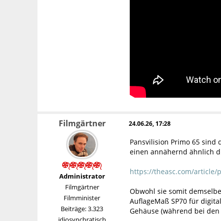
Filmgärtner
24.06.26, 17:28
Pansvilision Primo 65 sind
einen annähernd ähnlich d
https://theasc.com/article/
Administrator
Filmgärtner
Obwohl sie somit demselbe
Filmminister
AuflageMaß SP70 für digita
Beiträge: 3.323
Gehäuse (während bei den a
idiosynchratisch