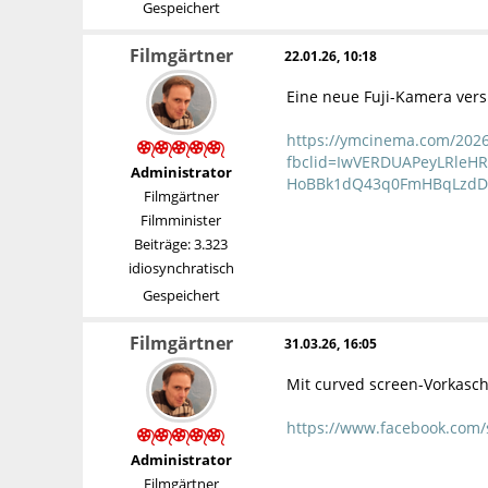
Gespeichert
Filmgärtner
22.01.26, 10:18
Eine neue Fuji-Kamera ver
https://ymcinema.com/2026/
fbclid=IwVERDUAPeyLRle
Administrator
HoBBk1dQ43q0FmHBqLzdD
Filmgärtner
Filmminister
Beiträge: 3.323
idiosynchratisch
Gespeichert
Filmgärtner
31.03.26, 16:05
Mit curved screen-Vorkaschi
https://www.facebook.com
Administrator
Filmgärtner