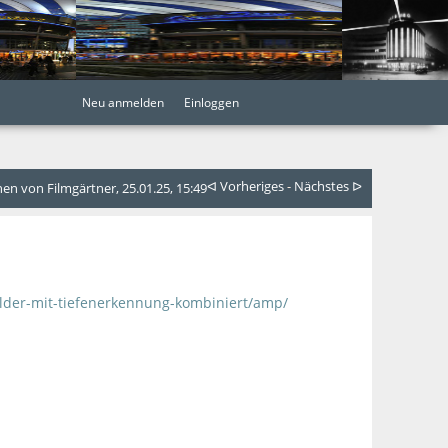
Neu anmelden
Einloggen
ᐊ Vorheriges
-
Nächstes ᐅ
n von Filmgärtner, 25.01.25, 15:49
ilder-mit-tiefenerkennung-kombiniert/amp/