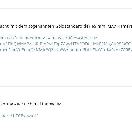
sucht, mit dem sogenannten Goldstandard der 65 mm IMAX Kamera
01/21/fujifilm-eterna-55-imax-certified-camera/?
HRuA2FlbQIxMABzcnRjBmFwcF9pZAwzNTA2ODU1MzE3MjgAAR5Sx5Ol
mYc2vmWf8ejuOkNMtrWJ2vUbWw_aem_d6hbsZKYCu_ka0zAx7CRE
erung - wirklich mal innovativ:
/share/1JECByLwuH/