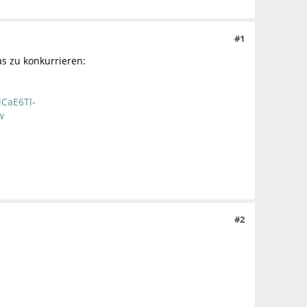
#1
s zu konkurrieren:
CaE6Tl-
w
#2