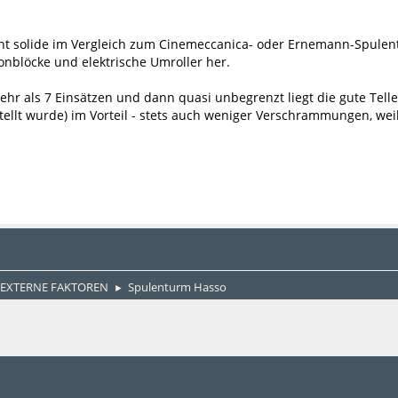
ht solide im Vergleich zum Cinemeccanica- oder Ernemann-Spulen
onblöcke und elektrische Umroller her.
hr als 7 Einsätzen und dann quasi unbegrenzt liegt die gute Telle
ellt wurde) im Vorteil - stets auch weniger Verschrammungen, we
EXTERNE FAKTOREN
Spulenturm Hasso
►