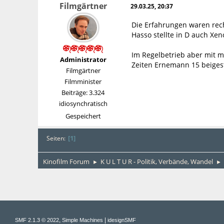
Filmgärtner
29.03.25, 20:37
Die Erfahrungen waren rec
Hasso stellte in D auch Xen
Im Regelbetrieb aber mit me
Administrator
Zeiten Ernemann 15 beigest
Filmgärtner
Filmminister
Beiträge: 3.324
idiosynchratisch
Gespeichert
1
Seiten
Kinofilm Forum
K U L T U R - Politik, Verbände, Wandel
►
►
,
|
SMF 2.1.3 © 2022
Simple Machines
idesignSMF