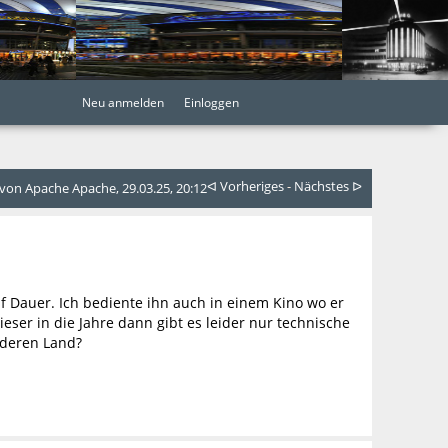
Neu anmelden
Einloggen
ᐊ Vorheriges
-
Nächstes ᐅ
on Apache Apache, 29.03.25, 20:12
uf Dauer. Ich bediente ihn auch in einem Kino wo er
ser in die Jahre dann gibt es leider nur technische
nderen Land?