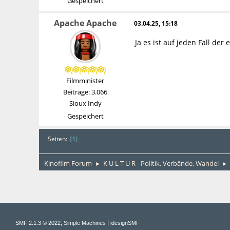
Gespeichert
Apache Apache
03.04.25, 15:18
Ja es ist auf jeden Fall de
Filmminister
Beiträge: 3.066
Sioux Indy
Gespeichert
1
Seiten
Kinofilm Forum
K U L T U R - Politik, Verbände, Wandel
►
►
,
|
SMF 2.1.3 © 2022
Simple Machines
idesignSMF