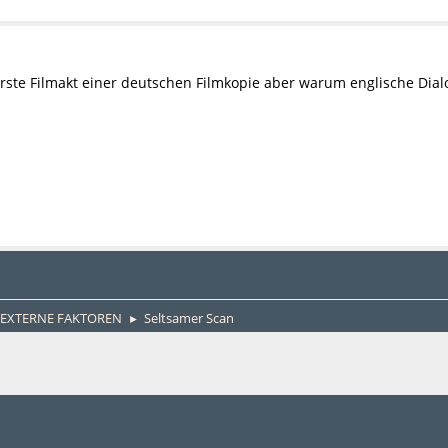
r erste Filmakt einer deutschen Filmkopie aber warum englische Dia
EXTERNE FAKTOREN
Seltsamer Scan
►