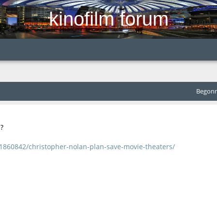
kinofilm forum
Begonne
n?
1860842/christopher-nolan-plan-save-movie-theaters/