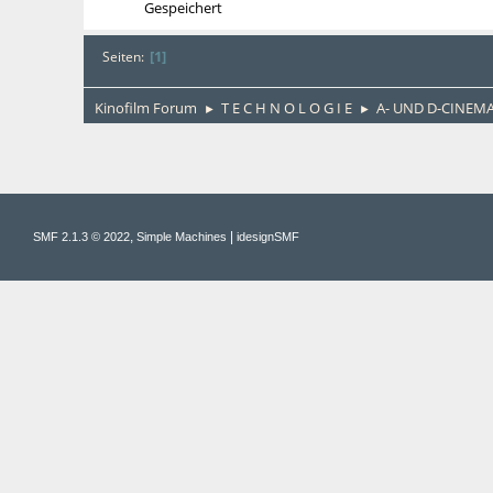
Gespeichert
1
Seiten
Kinofilm Forum
T E C H N O L O G I E
A- UND D-CINEM
►
►
,
|
SMF 2.1.3 © 2022
Simple Machines
idesignSMF