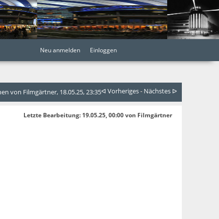
Neu anmelden
Einloggen
ᐊ Vorheriges
-
Nächstes ᐅ
n von Filmgärtner, 18.05.25, 23:35
Letzte Bearbeitung
: 19.05.25, 00:00 von Filmgärtner