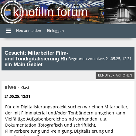
kinofilm forum
Neu anmelden
Einloggen
Gesucht: Mitarbeiter Film-
und Tondigitalisierung Rh
Begonnen von alwe, 21.05.25, 12:31
ein-Main Gebiet
BENUTZER-AKTIONEN
alwe
Gast
21.05.25, 12:31
Für ein Digitalisierungsprojekt suchen wir einen Mitarbeiter,
der mit Filmmaterial und/oder Tonbändern umgehen kann.
Vielfältige Aufgabenbereiche sind vorhanden: u.a.
Dokumentation (fotografisch und schriftlich),
Filmvorbereitung und -reinigung, Digitalisierung und