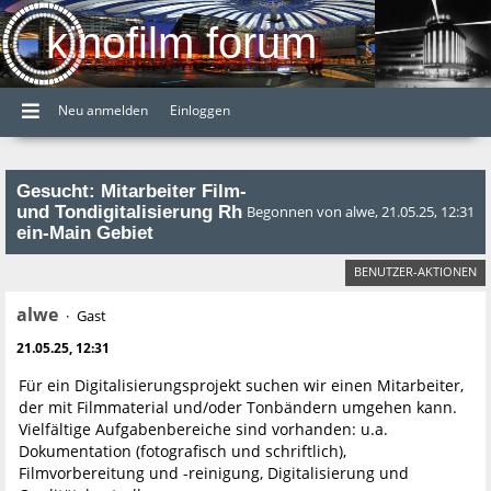
kinofilm forum
Neu anmelden
Einloggen
Gesucht: Mitarbeiter Film-
und Tondigitalisierung Rh
Begonnen von alwe, 21.05.25, 12:31
ein-Main Gebiet
BENUTZER-AKTIONEN
alwe
Gast
21.05.25, 12:31
Für ein Digitalisierungsprojekt suchen wir einen Mitarbeiter,
der mit Filmmaterial und/oder Tonbändern umgehen kann.
Vielfältige Aufgabenbereiche sind vorhanden: u.a.
Dokumentation (fotografisch und schriftlich),
Filmvorbereitung und -reinigung, Digitalisierung und