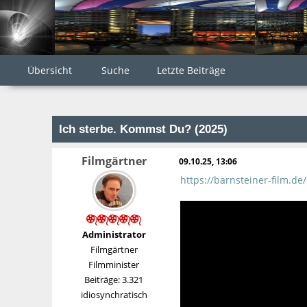
Übersicht
Suche
Letzte Beiträge
Ich sterbe. Kommst Du? (2025)
Filmgärtner
09.10.25, 13:06
https://barnsteiner-film.d
Administrator
Filmgärtner
Filmminister
Beiträge: 3.321
idiosynchratisch