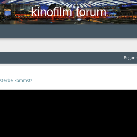
kinofilm forum
Begonne
e/sterbe-kommst/