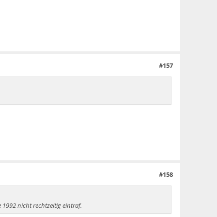
#157
#158
992 nicht rechtzeitig eintraf.