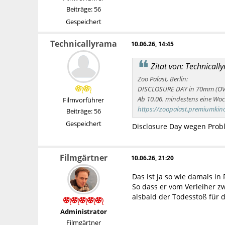
Beiträge: 56
Gespeichert
Technicallyrama
10.06.26, 14:45
Zitat von: Technical
Zoo Palast, Berlin:
DISCLOSURE DAY in 70mm (OV
Ab 10.06. mindestens eine Wo
Filmvorführer
https://zoopalast.premiumk
Beiträge: 56
Gespeichert
Disclosure Day wegen Prob
Filmgärtner
10.06.26, 21:20
Das ist ja so wie damals in
So dass er vom Verleiher z
alsbald der Todesstoß für 
Administrator
Filmgärtner