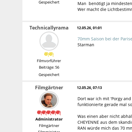
Gespeichert
Man benötigt ja mindestens
Wer macht die Lichtbesti
Technicallyrama
12.05.26, 01:01
70mm Saison bei der Paris
Starman
Filmvorführer
Beiträge: 56
Gespeichert
Filmgärtner
12.05.26, 07:13
Dort war ich mit 'Porgy an
funktionierte gerade mal so
Was einen aber nicht abhäl
Administrator
CHEYENNE aus dem skandinav
Filmgärtner
RAN würde mich das 70 mm 
Filmminister