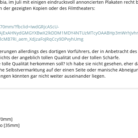
mbia, im Juli mit einigen eindrucksvoll annoncierten Plakaten rec
en der gezeigten Kopien oder des Filmtheaters:
m/70mm/?fbclid=IwdGRjcAScU-
tAjExAHNydGMGYXBwX2lkDDM1MDY4NTUzMTcyOAABHp3mWrhJvhm
lcMB7Ri_aem_XdjzaFoJRqCcy9DPvyhUmg
rungen allerdings des dortigen Vorführers, der in Anbetracht de
hts der angeblich tollen Qualität und der tollen Schärfe.
ie tolle Qualität herkommen soll? Ich habe sie nicht gesehen, eher 
e Selbstvermarktung auf der einen Seite oder manische Abneigun
ungen könnten gar nicht weiter auseinander liegen.
[70mm]
no [35mm]