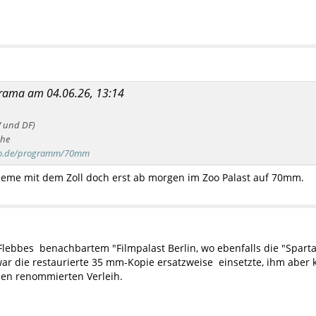
lyrama am 04.06.26, 13:14
 und DF)
che
ino.de/programm/70mm
leme mit dem Zoll doch erst ab morgen im Zoo Palast auf 70mm.
 Flebbes benachbartem "Filmpalast Berlin, wo ebenfalls die "Spart
war die restaurierte 35 mm-Kopie ersatzweise einsetzte, ihm aber
den renommierten Verleih.