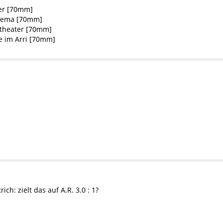
er [70mm]
inema [70mm]
mtheater [70mm]
e im Arri [70mm]
rich: zielt das auf A.R. 3.0 : 1?