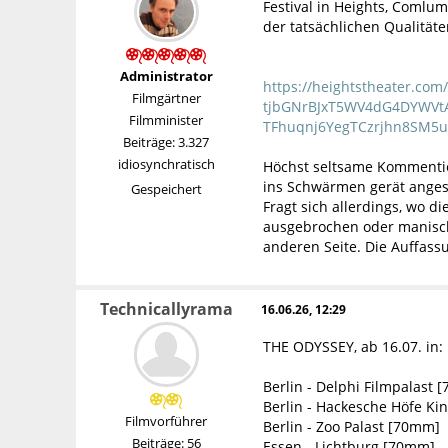
Festival in Heights, Comlu
der tatsächlichen Qualität
Administrator
https://heightstheater.co
Filmgärtner
tjbGNrBJxT5WV4dG4DYWV
Filmminister
TFhuqnj6YegTCzrjhn8SM5u
Beiträge: 3.327
idiosynchratisch
Höchst seltsame Kommentie
ins Schwärmen gerät angesic
Gespeichert
Fragt sich allerdings, wo d
ausgebrochen oder manisch
anderen Seite. Die Auffass
Technicallyrama
16.06.26, 12:29
THE ODYSSEY, ab 16.07. in:
Berlin - Delphi Filmpalast 
Berlin - Hackesche Höfe Ki
Filmvorführer
Berlin - Zoo Palast [70mm]
Beiträge: 56
Essen - Lichtburg [70mm]