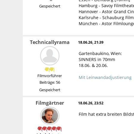
Hamburg - Savoy Filmtheat
Gespeichert
Hannover - Astor Grand C
Karlsruhe - Schauburg Fil
München - Astor Filmloung
Technicallyrama
18.06.26, 21:39
Gartenbaukino, Wien:
SINNERS in 70mm
18.06. & 20.06.
Filmvorführer
Mit Leinwandadjustierung
Beiträge: 56
Gespeichert
Filmgärtner
18.06.26, 23:52
Film hat extra breiten Bildst