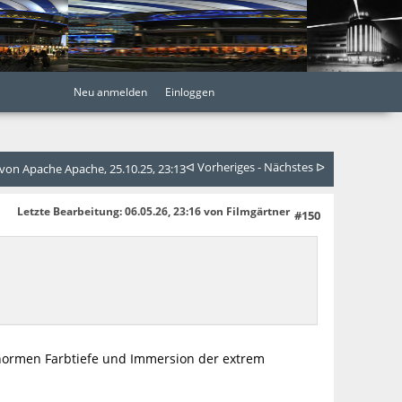
Neu anmelden
Einloggen
ᐊ Vorheriges
-
Nächstes ᐅ
on Apache Apache, 25.10.25, 23:13
Letzte Bearbeitung
: 06.05.26, 23:16 von Filmgärtner
#150
normen Farbtiefe und Immersion der extrem