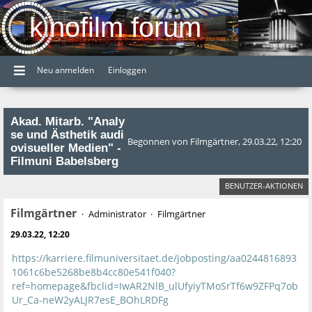
kinofilm forum
Neu anmelden
Einloggen
Akad. Mitarb. "Analy
se und Ästhetik audi
Begonnen von Filmgärtner, 29.03.22, 12:20
ovisueller Medien" -
Filmuni Babelsberg
BENUTZER-AKTIONEN
Filmgärtner
Administrator
Filmgärtner
29.03.22, 12:20
https://karriere.filmuniversitaet.de/jobposting/aa0244816893
1061c6be5268be8b4cc80e541f040?
ref=homepage&fbclid=IwAR2NlB_ulUfyiyTMoSrTf6w9ZFPq7ob
Ur_Ca-neW2yALJR7esE_BOhLRDFg