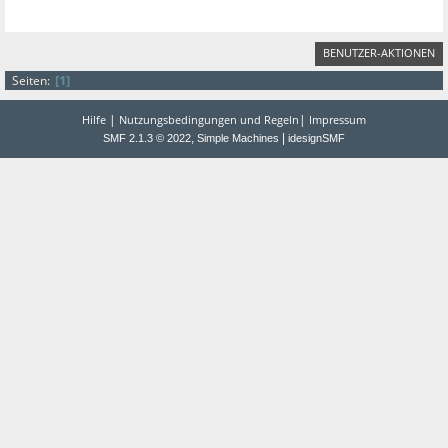
BENUTZER-AKTIONEN
1
Seiten
|
|
Hilfe
Nutzungsbedingungen und Regeln
Impressum
,
|
SMF 2.1.3 © 2022
Simple Machines
idesignSMF