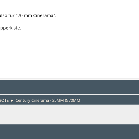
, also für "70 mm Cinerama".
apperkiste.
BOTE
Century Cinerama - 35MM & 70MM
►