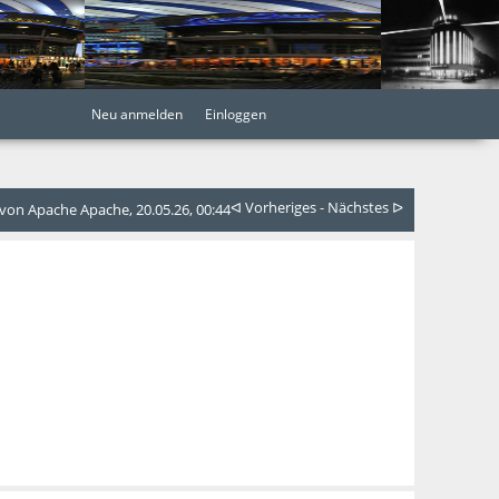
Neu anmelden
Einloggen
ᐊ Vorheriges
-
Nächstes ᐅ
on Apache Apache, 20.05.26, 00:44