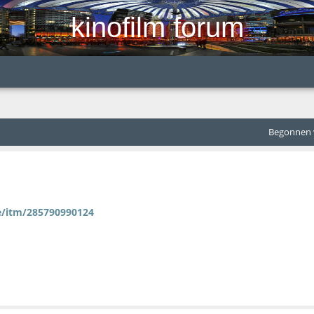
kinofilm forum
Begonnen v
e/itm/285790990124