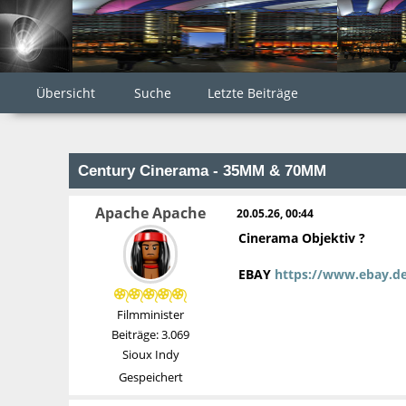
Übersicht
Suche
Letzte Beiträge
Century Cinerama - 35MM & 70MM
Apache Apache
20.05.26, 00:44
Cinerama Objektiv ?
EBAY
https://www.ebay.d
Filmminister
Beiträge: 3.069
Sioux Indy
Gespeichert