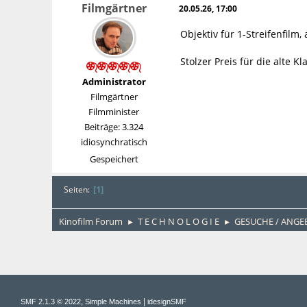
Filmgärtner
20.05.26, 17:00
Objektiv für 1-Streifenfilm
Stolzer Preis für die alte Kl
Administrator
Filmgärtner
Filmminister
Beiträge: 3.324
idiosynchratisch
Gespeichert
1
Seiten
Kinofilm Forum
T E C H N O L O G I E
GESUCHE / ANGE
►
►
,
|
SMF 2.1.3 © 2022
Simple Machines
idesignSMF