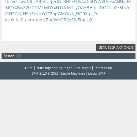
fbclid=IwdGRjcAR9hUtjbGNrBH2FFGV4dG4DYWVtAjExAHNydG
MGYXBwX2lkDDM1MDY4NTUzMTcyOAABHmLJNODUoYk3heY
PiNZGci_H9h3LqicQXTEapGMOq1gNO0X-p_O-
kzoYlKa2_aem_mdjcZpcWHOR6e32-EbiaLQ
BENUTZER-AKTIONEN
1
Seiten
|
|
Hilfe
Nutzungsbedingungen und Regeln
Impressum
,
|
SMF 2.1.3 © 2022
Simple Machines
idesignSMF