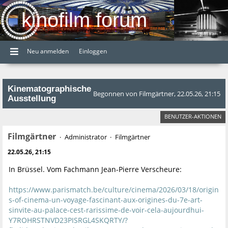
kinofilm forum
Neu anmelden
Einloggen
Kinematographische
Begonnen von Filmgärtner, 22.05.26, 21:15
Ausstellung
BENUTZER-AKTIONEN
Filmgärtner
Administrator
Filmgärtner
22.05.26, 21:15
In Brüssel. Vom Fachmann Jean-Pierre Verscheure:
https://www.parismatch.be/culture/cinema/2026/03/18/origin
s-of-cinema-un-voyage-fascinant-aux-origines-du-7e-art-
sinvite-au-palace-cest-rarissime-de-voir-cela-aujourdhui-
Y7ROHRSTNVD23PISRGL4SKQRTY/?