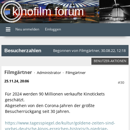
kinofilm forum
Neu anmelden
Einloggen
Besucherzahlen
Begonnen von Filmgärtner, 30.08.22, 12:18
BENUTZER-AKTIONEN
Filmgärtner
Administrator
Filmgärtner
25.11.24, 20:06
#30
Für 2024 werden 90 Millionen verkaufte Kinotickets
geschätzt.
Abgesehen von den Corona-Jahren der größte
Besucherrückgang seit 30 Jahren.
https://www.tagesspiegel.de/kultur/goldene-zeiten-sind-
vorbei-deutsche-kinos-erreichen-historisch-niedrige-