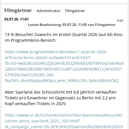
Filmgärtner
Administrator
Filmgärtner
03.07.26, 11:01
#48
Letzte Bearbeitung
: 03.07.26, 11:05 von Filmgärtner
13 % Besucher Zuwachs im ersten Quartal 2026 laut AG Kino
im Programmkino-Bereich:
https://www.programmkino.de/news/1-quartal-2026-
arthouse-kinos-setzen-aufwaertstrend-fort/?
fbclid=IwdGRjcAS0WUZjbGNrBLRZQWV4dG4DYWVtAjExAHNyd
GMGYXBwX2lkDDM1MDY4NTUzMTcyOAABHv08tLCcJAmOXS7
o7VVZRc0a47LZKG8tr_M0-
f6yOKh_4Hntl6yspaiBKkpo_aem_9iWKsi3Rs-3a9nGBKdsCkQ
Aber Saarland das Schlusslicht mit 0,8 jährlich verkauften
Tickets pro Einwohner im Gegensatz zu Berlin mit 2,2 pro
Kopf verkauften Tickets in 2025:
https://www.sr.de/sr/home/nachrichten/panorama/besucher
zahlen_kinos_saarland_2025_100.html?
at_campaign_name=SR.de%3A%20Saarland%20bleibt%20Sch