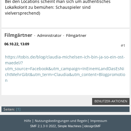
Bei den Locations scheint man sich um authentisches
Lokalkolorit zu bemühen: Schauspieler sind
vielversprechend)
Filmgärtner
Administrator
Filmgärtner
06.10.22, 13:09
#1
https://tobis.de/blog/claudia-michelsen-ich-bin-ja-so-ein-ost-
maedel/?
utm_source=Facebook&utm_campaign=InEinemLandDasEsNi
chtMehrGibt&utm_term=Claudia&utm_content=Blogpromotio
n
BENUTZER-AKTIONEN
1
Seiten
|
|
Hilfe
Nutzungsbedingungen und Regeln
Impressum
,
|
SMF 2.1.3 © 2022
Simple Machines
idesignSMF