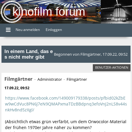
kinofilm forum
Neu anmelden
Einloggen
In einem Land, das e
Begonnen von Filmgärtner, 17.09.22, 09:52
s nicht mehr gibt
BENUTZER-AKTIONEN
Filmgärtner
Administrator
Filmgärtner
17.09.22, 09:52
https://www.facebook.com/149009179338/posts/pfbid02kZbE
w9wCdVuc8PN6J7eN9QMAPxmaTDzBBdpnq3efoVnJ2nLS8v44s
nkHv8nd5zXgl/
(Absichtlich etwas grün verfärbt, um dem Orwocolor-Material
der frühen 1970er Jahre näher zu kommen?