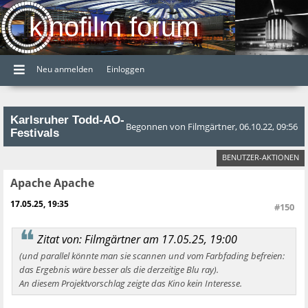
kinofilm forum
Neu anmelden
Einloggen
Karlsruher Todd-AO-
Begonnen von Filmgärtner, 06.10.22, 09:56
Festivals
BENUTZER-AKTIONEN
Apache Apache
17.05.25, 19:35
#150
Zitat von: Filmgärtner am 17.05.25, 19:00
(und parallel könnte man sie scannen und vom Farbfading befreien:
das Ergebnis wäre besser als die derzeitige Blu ray).
An diesem Projektvorschlag zeigte das Kino kein Interesse.