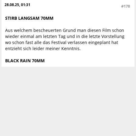
28.08.25, 01:31
#178
STIRB LANGSAM 70MM
Aus welchem bescheuerten Grund man diesen Film schon
wieder einmal am letzten Tag und in die letzte Vorstellung
wo schon fast alle das Festival verlassen eingeplant hat
entzieht sich leider meiner Kenntnis.
BLACK RAIN 70MM
Anstatt diesen Film hier zu besorgen wiederholt man leider
eine schon mehrfach gezeigte Vorstellung und zertrennt
auch noch total herzlos beide Teile auf den letzten Tag nach
dem Motto unwichtige Abschlussvorstellung.
Anscheinend sind diese enormen Kosten sehenswerter
blowup Kopien aus den Staaten nicht mehr zu tragen da
absolut keine einzige davon im gesamten Festivalprogramm.