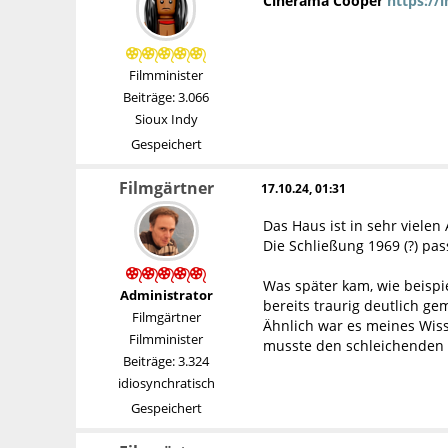
Cinerama Cooper
https://
Filmminister
Beiträge: 3.066
Sioux Indy
Gespeichert
Filmgärtner
17.10.24, 01:31
Das Haus ist in sehr viele
Die Schließung 1969 (?) pas
Was später kam, wie beispi
Administrator
bereits traurig deutlich g
Filmgärtner
Ähnlich war es meines Wis
Filmminister
musste den schleichenden 
Beiträge: 3.324
idiosynchratisch
Gespeichert