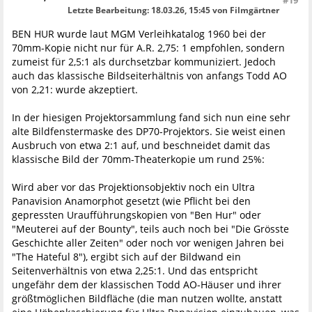
#19
Letzte Bearbeitung
: 18.03.26, 15:45 von Filmgärtner
BEN HUR wurde laut MGM Verleihkatalog 1960 bei der
70mm-Kopie nicht nur für A.R. 2,75: 1 empfohlen, sondern
zumeist für 2,5:1 als durchsetzbar kommuniziert. Jedoch
auch das klassische Bildseiterhältnis von anfangs Todd AO
von 2,21: wurde akzeptiert.
In der hiesigen Projektorsammlung fand sich nun eine sehr
alte Bildfenstermaske des DP70-Projektors. Sie weist einen
Ausbruch von etwa 2:1 auf, und beschneidet damit das
klassische Bild der 70mm-Theaterkopie um rund 25%:
Wird aber vor das Projektionsobjektiv noch ein Ultra
Panavision Anamorphot gesetzt (wie Pflicht bei den
gepressten Uraufführungskopien von "Ben Hur" oder
"Meuterei auf der Bounty", teils auch noch bei "Die Grösste
Geschichte aller Zeiten" oder noch vor wenigen Jahren bei
"The Hateful 8"), ergibt sich auf der Bildwand ein
Seitenverhältnis von etwa 2,25:1. Und das entspricht
ungefähr dem der klassischen Todd AO-Häuser und ihrer
größtmöglichen Bildfläche (die man nutzen wollte, anstatt