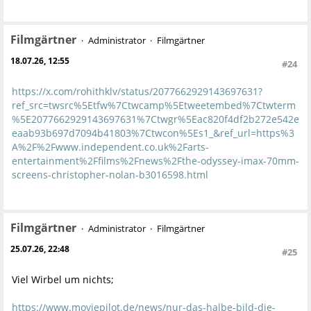
Filmgärtner
Administrator
Filmgärtner
18.07.26, 12:55
#24
https://x.com/rohithklv/status/2077662929143697631?
ref_src=twsrc%5Etfw%7Ctwcamp%5Etweetembed%7Ctwterm
%5E2077662929143697631%7Ctwgr%5Eac820f4df2b272e542e
eaab93b697d7094b41803%7Ctwcon%5Es1_&ref_url=https%3
A%2F%2Fwww.independent.co.uk%2Farts-
entertainment%2Ffilms%2Fnews%2Fthe-odyssey-imax-70mm-
screens-christopher-nolan-b3016598.html
Filmgärtner
Administrator
Filmgärtner
25.07.26, 22:48
#25
Viel Wirbel um nichts;
https://www.moviepilot.de/news/nur-das-halbe-bild-die-