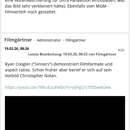
eine Höhenkaschierung für Ultra Panavision einzubauen, was
das Bild sehr verkleinert hätte). Ebenfalls vom MGM-
Filmverleih noch gestattet.
Filmgärtner
Administrator
Filmgärtner
19.03.26, 08:26
#20
Letzte Bearbeitung
: 19.03.26, 08:32 von Filmgärtner
Ryan Coogler ("Sinners") demonstriert Filmformate und
aspect ratios. Schon früher aber berief er sich auf sein
Vorbild Christopher Nolan.
https://youtu.be/78Ru62uFM0s?is=y0FgG1j79Zbw8OAA