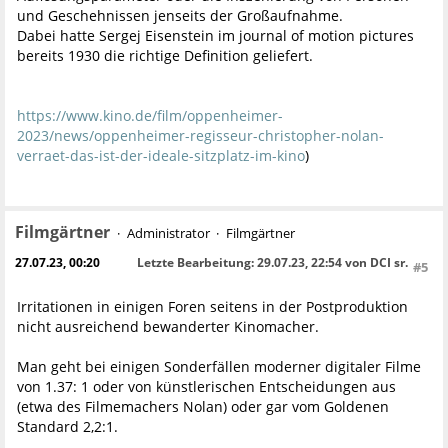
und Geschehnissen jenseits der Großaufnahme.
Dabei hatte Sergej Eisenstein im journal of motion pictures
bereits 1930 die richtige Definition geliefert.
https://www.kino.de/film/oppenheimer-
2023/news/oppenheimer-regisseur-christopher-nolan-
verraet-das-ist-der-ideale-sitzplatz-im-kino
)
Filmgärtner
Administrator
Filmgärtner
27.07.23, 00:20
Letzte Bearbeitung
: 29.07.23, 22:54 von DCI sr.
#5
Irritationen in einigen Foren seitens in der Postproduktion
nicht ausreichend bewanderter Kinomacher.
Man geht bei einigen Sonderfällen moderner digitaler Filme
von 1.37: 1 oder von künstlerischen Entscheidungen aus
(etwa des Filmemachers Nolan) oder gar vom Goldenen
Standard 2,2:1.