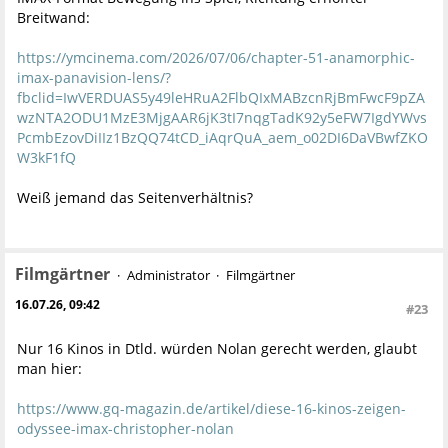
Breitwand:
https://ymcinema.com/2026/07/06/chapter-51-anamorphic-
imax-panavision-lens/?
fbclid=IwVERDUAS5y49leHRuA2FlbQIxMABzcnRjBmFwcF9pZA
wzNTA2ODU1MzE3MjgAAR6jK3tI7nqgTadK92y5eFW7IgdYWvs
PcmbEzovDiIIz1BzQQ74tCD_iAqrQuA_aem_o02DI6DaVBwfZKO
W3kF1fQ
Weiß jemand das Seitenverhältnis?
Filmgärtner
Administrator
Filmgärtner
16.07.26, 09:42
#23
Nur 16 Kinos in Dtld. würden Nolan gerecht werden, glaubt
man hier:
https://www.gq-magazin.de/artikel/diese-16-kinos-zeigen-
odyssee-imax-christopher-nolan