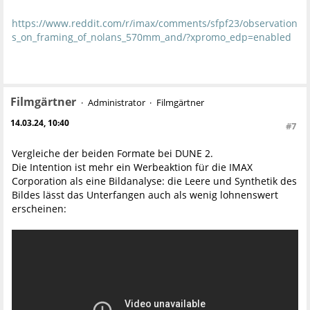
https://www.reddit.com/r/imax/comments/sfpf23/observation
s_on_framing_of_nolans_570mm_and/?xpromo_edp=enabled
Filmgärtner
Administrator
Filmgärtner
14.03.24, 10:40
#7
Vergleiche der beiden Formate bei DUNE 2.
Die Intention ist mehr ein Werbeaktion für die IMAX
Corporation als eine Bildanalyse: die Leere und Synthetik des
Bildes lässt das Unterfangen auch als wenig lohnenswert
erscheinen: