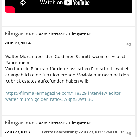
Filmgärtner
Administrator
Filmgärtner
20.01.23, 10:04
#2
Walter Murch über den Goldenen Schnitt, womit er Aspect
Ratios meint.
Von ihm ein Plädoyer für den klassischen Filmschnitt, wobei
er angeblich eine funktionierende Moviola nur noch bei den
Kubrick estates aufgefunden haben will:
https://filmmakermagazine.com/118329-interview-editor-
walter-murch-golden-ratio/#.Y8pX32W1I3O
Filmgärtner
Administrator
Filmgärtner
22.03.23, 01:07
Letzte Bearbeitung
: 22.03.23, 01:09 von DCI sr.
#3