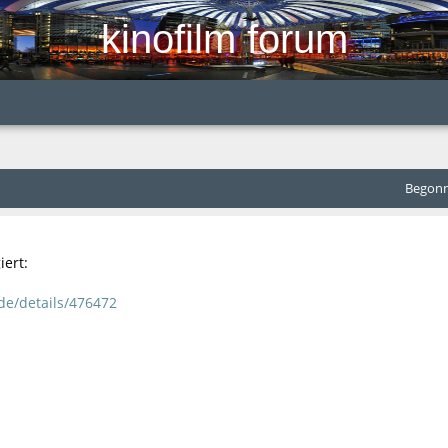
kinofilm forum
Begonne
iert:
.de/details/476472