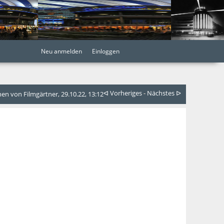
Neu anmelden
Einloggen
ᐊ Vorheriges
-
Nächstes ᐅ
n von Filmgärtner, 29.10.22, 13:12