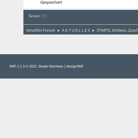
Gespeichert
1
Seiten
Kinofilm Forum
A K T U E L L E S
STARTS, Kritiken, Zus
►
►
,
|
SMF 2.1.3 © 2022
Simple Machines
idesignSMF