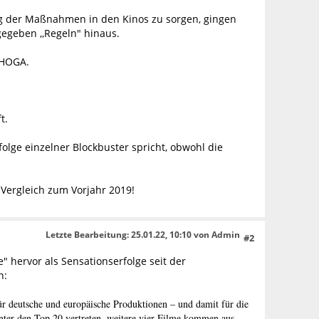
ng der Maßnahmen in den Kinos zu sorgen, gingen
egeben ,,Regeln" hinaus.
EHOGA.
t.
lge einzelner Blockbuster spricht, obwohl die
Vergleich zum Vorjahr 2019!
Letzte Bearbeitung
: 25.01.22, 10:10 von Admin
#2
 hervor als Sensationserfolge seit der
n:
r deutsche und europäische Produktionen – und damit für die
unter den Top 20 vertreten, weitere vier Filme kommen aus