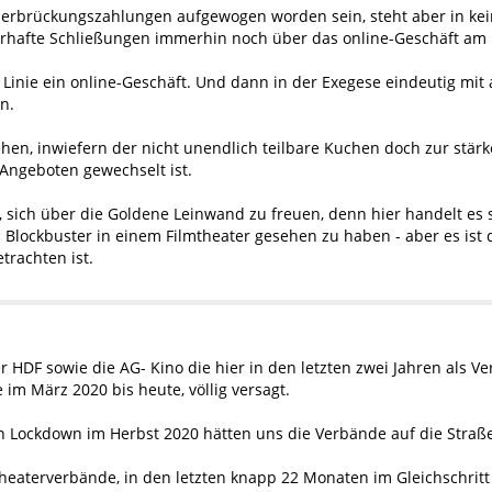
erbrückungszahlungen aufgewogen worden sein, steht aber in kein
rhafte Schließungen immerhin noch über das online-Geschäft am E
er Linie ein online-Geschäft. Und dann in der Exegese eindeutig m
n.
ehen, inwiefern der nicht unendlich teilbare Kuchen doch zur stä
 Angeboten gewechselt ist.
t, sich über die Goldene Leinwand zu freuen, denn hier handelt e
 Blockbuster in einem Filmtheater gesehen zu haben - aber es ist 
trachten ist.
HDF sowie die AG- Kino die hier in den letzten zwei Jahren als Ver
 im März 2020 bis heute, völlig versagt.
 Lockdown im Herbst 2020 hätten uns die Verbände auf die Straße
mtheaterverbände, in den letzten knapp 22 Monaten im Gleichschr