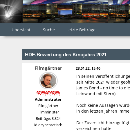
Übersicht
Suche
Letzte Beiträge
HDF-Bewertung des Kinojahrs 2021
Filmgärtner
23.01.22, 15:40
In seinen Veröffentlichung
seit Mitte 2021 wieder geö
James Bond - no time to di
Leinwand mit Stern).
Administrator
Noch keine Aussagen wurden
Filmgärtner
in den letzten Jahren imm
Filmminister
Beiträge: 3.324
Der Zuversicht hinzugefügt
idiosynchratisch
verzeichnen hatte.