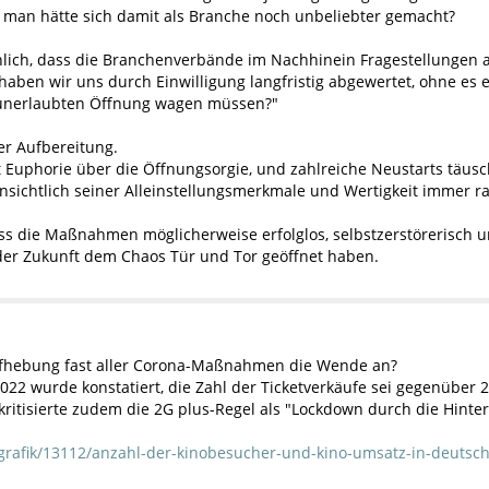
t, man hätte sich damit als Branche noch unbeliebter gemacht?
lich, dass die Branchenverbände im Nachhinein Fragestellungen a
 haben wir uns durch Einwilligung langfristig abgewertet, ohne es
r unerlaubten Öffnung wagen müssen?"
er Aufbereitung.
gt Euphorie über die Öffnungsorgie, und zahlreiche Neustarts täu
nsichtlich seiner Alleinstellungsmerkmale und Wertigkeit immer ra
ass die Maßnahmen möglicherweise erfolglos, selbstzerstörerisch 
n der Zukunft dem Chaos Tür und Tor geöffnet haben.
Aufhebung fast aller Corona-Maßnahmen die Wende an?
2022 wurde konstatiert, die Zahl der Ticketverkäufe sei gegenüber 
kritisierte zudem die 2G plus-Regel als "Lockdown durch die Hinter
fografik/13112/anzahl-der-kinobesucher-und-kino-umsatz-in-deutsc