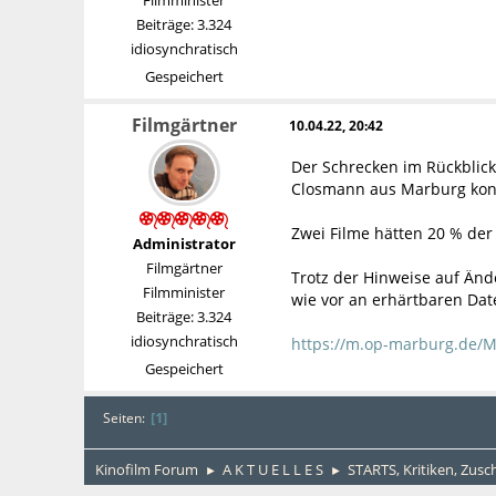
Beiträge: 3.324
idiosynchratisch
Gespeichert
Filmgärtner
10.04.22, 20:42
Der Schrecken im Rückblic
Closmann aus Marburg kons
Zwei Filme hätten 20 % de
Administrator
Filmgärtner
Trotz der Hinweise auf Än
Filmminister
wie vor an erhärtbaren Da
Beiträge: 3.324
idiosynchratisch
https://m.op-marburg.de/M
Gespeichert
1
Seiten
Kinofilm Forum
A K T U E L L E S
STARTS, Kritiken, Zus
►
►