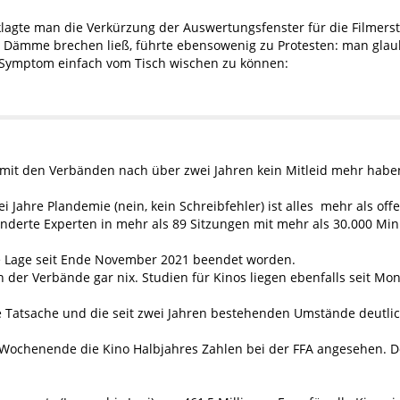
lagte man die Verkürzung der Auswertungsfenster für die Filmers
e Dämme brechen ließ, führte ebensowenig zu Protesten: man gla
 Symptom einfach vom Tisch wischen zu können:
a mit den Verbänden nach über zwei Jahren kein Mitleid mehr habe
i Jahre Plandemie (nein, kein Schreibfehler) ist alles mehr als 
underte Experten in mehr als 89 Sitzungen mit mehr als 30.000 M
che Lage seit Ende November 2021 beendet worden.
n der Verbände gar nix. Studien für Kinos liegen ebenfalls seit Mo
e Tatsache und die seit zwei Jahren bestehenden Umstände deutlic
ochenende die Kino Halbjahres Zahlen bei der FFA angesehen. Dor