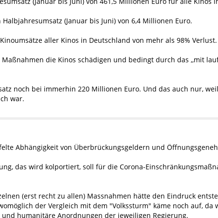
sumsatz (Januar bis Juni) von 461,5 Millionen Euro für alle Kinos 
Halbjahresumsatz (Januar bis Juni) von 6,4 Millionen Euro.
 Kinoumsätze aller Kinos in Deutschland von mehr als 98% Verlust.
 C Maßnahmen die Kinos schädigen und bedingt durch das ,,mit lauf
atz noch bei immerhin 220 Millionen Euro. Und das auch nur, weil 
ich war.
eifelte Abhängigkeit von Überbrückungsgeldern und Öffnungsgene
ng, das wird kolportiert, soll für die Corona-Einschränkungsmaßnah
elnen (erst recht zu allen) Massnahmen hätte den Eindruck entste
womöglich der Vergleich mit dem "Volkssturm" käme noch auf, da w
e und humanitäre Anordnungen der jeweiligen Regierung.