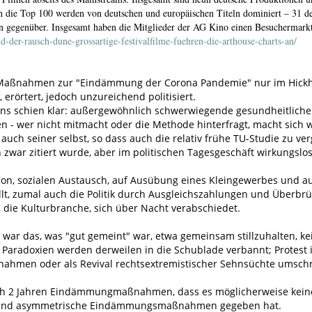
 die Top 100 werden von deutschen und europäischen Titeln dominiert – 31 de
 gegenüber. Insgesamt haben die Mitglieder der AG Kino einen Besuchermarkta
-der-rausch-dune-grossartige-festivalfilme-fuehren-die-arthouse-charts-an/
Maßnahmen zur "Eindämmung der Corona Pandemie" nur im Hickha
 erörtert, jedoch unzureichend politisiert.
sens schien klar: außergewöhnlich schwerwiegende gesundheitlich
 - wer nicht mitmacht oder die Methode hinterfragt, macht sich 
uch seiner selbst, so dass auch die relativ frühe TU-Studie zu ve
zwar zitiert wurde, aber im politischen Tagesgeschäft wirkungslos
n, sozialen Austausch, auf Ausübung eines Kleingewerbes und auf
t, zumal auch die Politik durch Ausgleichszahlungen und Überbrü
 die Kulturbranche, sich über Nacht verabschiedet.
e war das, was "gut gemeint" war, etwa gemeinsam stillzuhalten, 
Paradoxien werden derweilen in die Schublade verbannt; Protest is
nahmen oder als Revival rechtsextremistischer Sehnsüchte umschr
ch 2 Jahren Eindämmungmaßnahmen, dass es möglicherweise keine e
s und asymmetrische Eindämmungsmaßnahmen gegeben hat.