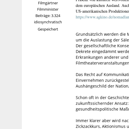
Filmgärtner
dem europäischen Ausland. Auch
Filmminister
US-amerikanischen Produktionen
Beiträge: 3.324
https://www.agkino.de/nomadland
idiosynchratisch
Gespeichert
Grundsätzlich werden die 
um die Auslastung der Säle,
Der gesellschaftliche Kon
Dekrete eingedämmt werden
Erkrankungen anderer und a
Filmtheaterveranstaltungen 
Das Recht auf Kommunikatio
Einvernehmen zurückgestell
Aushängeschild der Nation,
Schon oft in der Geschicht
zukunftssichernder Ansatz: 
gesundheitspolitische Maß
Immer klarer aber wird na
Zickzackkurs, Aktionismu