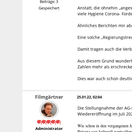
Beiträge: 3
Anstatt, die ohnehin ,,ang
Gespeichert
viele Hygiene Corona- Ford
Ähnliches Berichten mir a
Eine solche ,,Regierungstre
Damit tragen auch die Verb
Aus diesem Grund wundert e
Zahlen mehr als erschrecke
Dies war auch schon deutl
Filmgärtner
25.01.22, 02:04
Die Stellungnahme der AG-K
Wiedereröffnung im Juli 2
Wie schon in den vergangenen Ja
Administrator
Präsenz von kulturell wertvolle