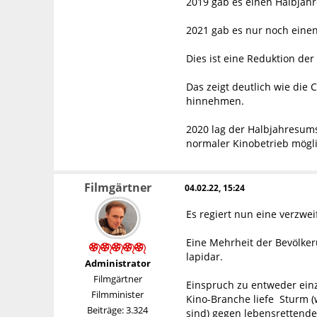
2019 gab es einen Halbjahre
2021 gab es nur noch einen 
Dies ist eine Reduktion der
Das zeigt deutlich wie die
hinnehmen.
2020 lag der Halbjahresums
normaler Kinobetrieb mögl
Filmgärtner
04.02.22, 15:24
Es regiert nun eine verzw
Eine Mehrheit der Bevölkeru
lapidar.
Administrator
Filmgärtner
Einspruch zu entweder einz
Filmminister
Kino-Branche liefe Sturm (
Beiträge: 3.324
sind) gegen lebensrettend