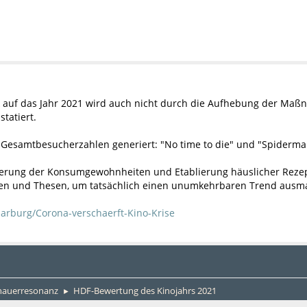
k auf das Jahr 2021 wird auch nicht durch die Aufhebung der Maß
tatiert.
r Gesamtbesucherzahlen generiert: "No time to die" und "Spiderm
derung der Konsumgewohnheiten und Etablierung häuslicher Rezept
ten und Thesen, um tatsächlich einen unumkehrbaren Trend ausm
arburg/Corona-verschaerft-Kino-Krise
chauerresonanz
HDF-Bewertung des Kinojahrs 2021
►