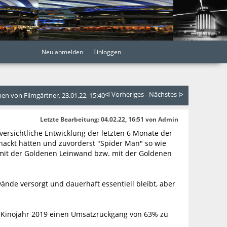
Neu anmelden
Einloggen
ᐊ Vorheriges
-
Nächstes ᐅ
n von Filmgärtner, 23.01.22, 15:40
Letzte Bearbeitung
: 04.02.22, 16:51 von Admin
versichtliche Entwicklung der letzten 6 Monate der
knackt hätten und zuvorderst "Spider Man" so wie
F mit der Goldenen Leinwand bzw. mit der Goldenen
ände versorgt und dauerhaft essentiell bleibt, aber
n Kinojahr 2019 einen Umsatzrückgang von 63% zu