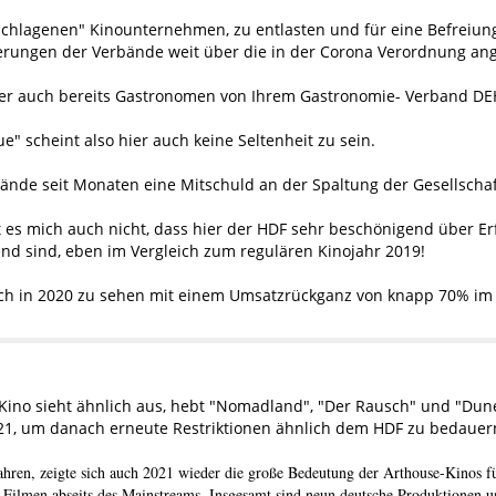
eschlagenen" Kinounternehmen, zu entlasten und für eine Befreiu
erungen der Verbände weit über die in der Corona Verordnung ang
ber auch bereits Gastronomen von Ihrem Gastronomie- Verband D
ue" scheint also hier auch keine Seltenheit zu sein.
ände seit Monaten eine Mitschuld an der Spaltung der Gesellschaf
s mich auch nicht, dass hier der HDF sehr beschönigend über Erfo
nd sind, eben im Vergleich zum regulären Kinojahr 2019!
ich in 2020 zu sehen mit einem Umsatzrückganz von knapp 70% im 
ino sieht ähnlich aus, hebt "Nomadland", "Der Rausch" und "Dune"
021, um danach erneute Restriktionen ähnlich dem HDF zu bedauer
hren, zeigte sich auch 2021 wieder die große Bedeutung der Arthouse-Kinos fü
n Filmen abseits des Mainstreams. Insgesamt sind neun deutsche Produktionen 