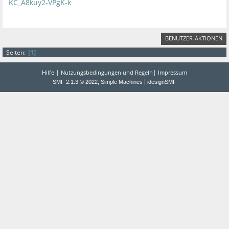
KC_A8kuy2-VPgK-k
BENUTZER-AKTIONEN
1
Seiten
|
|
Hilfe
Nutzungsbedingungen und Regeln
Impressum
,
|
SMF 2.1.3 © 2022
Simple Machines
idesignSMF