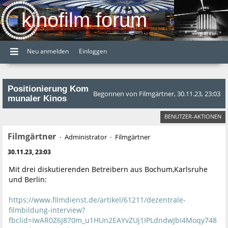
kinofilm forum
Neu anmelden
Einloggen
Positionierung Kom
Begonnen von Filmgärtner, 30.11.23, 23:03
munaler Kinos
BENUTZER-AKTIONEN
Filmgärtner
Administrator
Filmgärtner
30.11.23, 23:03
Mit drei diskutierenden Betreibern aus Bochum,Karlsruhe
und Berlin:
https://www.filmdienst.de/artikel/61211/dezentrale-
filmbildung-interview?
fbclid=IwAR0Z6J870m_u1HUn2EAYvZUj1IPLdndwJbI4Moqy748