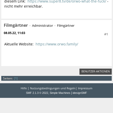
diesem Link:
https://www.super8.tv/de/orwo-what-the-fuck/
-
nicht mehr erreichbar.
Filmgärtner
Administrator
Filmgärtner
08.05.22, 11:03
#1
Aktuelle Website:
https://www.orwo.family/
BENUTZER-AKTIONEN
1
Seiten
|
|
Hilfe
Nutzungsbedingungen und Regeln
Impressum
,
|
SMF 2.1.3 © 2022
Simple Machines
idesignSMF