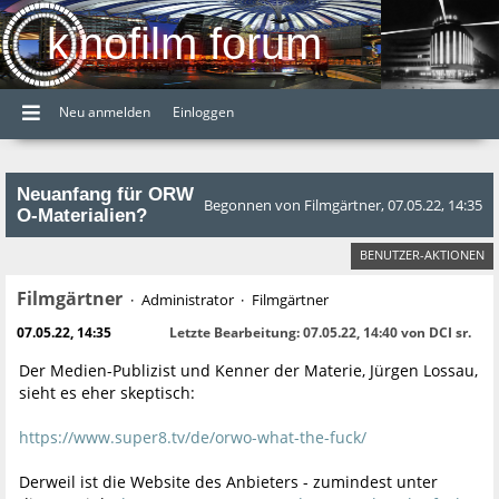
kinofilm forum
Neu anmelden
Einloggen
Neuanfang für ORW
Begonnen von Filmgärtner, 07.05.22, 14:35
O-Materialien?
BENUTZER-AKTIONEN
Filmgärtner
Administrator
Filmgärtner
07.05.22, 14:35
Letzte Bearbeitung
: 07.05.22, 14:40 von DCI sr.
Der Medien-Publizist und Kenner der Materie, Jürgen Lossau,
sieht es eher skeptisch:
https://www.super8.tv/de/orwo-what-the-fuck/
Derweil ist die Website des Anbieters - zumindest unter