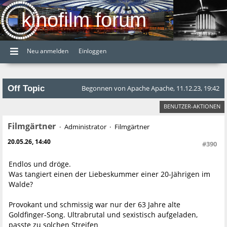
kinofilm forum
Neu anmelden
Einloggen
Off Topic
Begonnen von Apache Apache, 11.12.23, 19:42
BENUTZER-AKTIONEN
Filmgärtner
Administrator
Filmgärtner
20.05.26, 14:40
#390
Endlos und dröge.
Was tangiert einen der Liebeskummer einer 20-Jährigen im
Walde?
Provokant und schmissig war nur der 63 Jahre alte
Goldfinger-Song. Ultrabrutal und sexistisch aufgeladen,
passte zu solchen Streifen