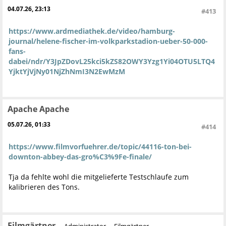
04.07.26, 23:13
#413
https://www.ardmediathek.de/video/hamburg-
journal/helene-fischer-im-volkparkstadion-ueber-50-000-
fans-
dabei/ndr/Y3JpZDovL25kci5kZS82OWY3Yzg1Yi04OTU5LTQ4
YjktYjVjNy01NjZhNmI3N2EwMzM
Apache Apache
05.07.26, 01:33
#414
https://www.filmvorfuehrer.de/topic/44116-ton-bei-
downton-abbey-das-gro%C3%9Fe-finale/
Tja da fehlte wohl die mitgelieferte Testschlaufe zum
kalibrieren des Tons.
Filmgärtner