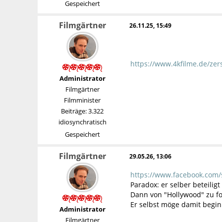
Gespeichert
Filmgärtner
26.11.25, 15:49
https://www.4kfilme.de/zer
Administrator
Filmgärtner
Filmminister
Beiträge: 3.322
idiosynchratisch
Gespeichert
Filmgärtner
29.05.26, 13:06
https://www.facebook.com/
Paradox: er selber beteilig
Dann von "Hollywood" zu fo
Er selbst möge damit begi
Administrator
Filmgärtner