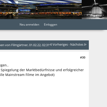
Neu anmelden
Einloggen
ᐊ Vorheriges
-
Nächstes ᐅ
n von Filmgärtner, 01.02.22, 02:31
#30
egen..
Spiegelung der Marktbedürfnisse und erfolgreicher
alle Mainstream Filme im Angebot)