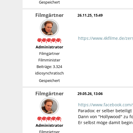
Gespeichert
Filmgärtner
26.11.25, 15:49
https://www.4kfilme.de/zer
Administrator
Filmgärtner
Filmminister
Beiträge: 3.324
idiosynchratisch
Gespeichert
Filmgärtner
29.05.26, 13:06
https://www.facebook.com/
Paradox: er selber beteilig
Dann von "Hollywood" zu fo
Er selbst möge damit begi
Administrator
Filmgärtner