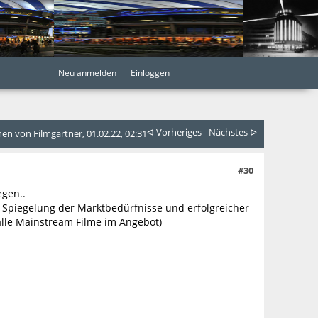
Neu anmelden
Einloggen
ᐊ Vorheriges
-
Nächstes ᐅ
n von Filmgärtner, 01.02.22, 02:31
#30
egen..
Spiegelung der Marktbedürfnisse und erfolgreicher
alle Mainstream Filme im Angebot)