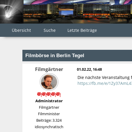
Übersicht
Suche
Letzte Beiträge
Filmbörse in Berlin Tegel
Filmgärtner
01.02.22, 16:48
Die nächste Veranstaltung f
https://fb.me/e/1Zy37AmL4?
Administrator
Filmgärtner
Filmminister
Beiträge: 3.324
idiosynchratisch