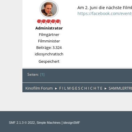
Am 2. Juni die nächste Filmb
https://facebook.com/event
Administrator
Filmgärtner
Filmminister
Beiträge: 3.324
idiosynchratisch
Gespeichert
1
Seiten
Kinofilm Forum
F I L M G E S C H I C H T E
SAMMLERTREF
►
►
,
|
SMF 2.1.3 © 2022
Simple Machines
idesignSMF