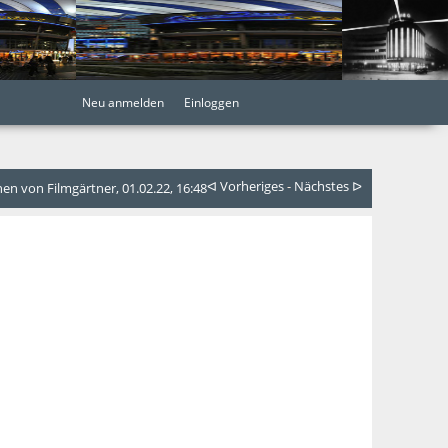
Neu anmelden
Einloggen
ᐊ Vorheriges
-
Nächstes ᐅ
n von Filmgärtner, 01.02.22, 16:48