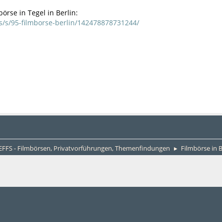
örse in Tegel in Berlin:
s/s/95-filmborse-berlin/142478878731244/
FS - Filmbörsen, Privatvorführungen, Themenfindungen
Filmbörse in B
►