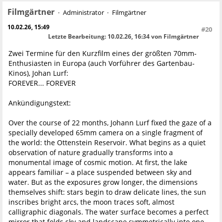
Filmgärtner
Administrator
Filmgärtner
10.02.26, 15:49
#20
Letzte Bearbeitung
: 10.02.26, 16:34 von Filmgärtner
Zwei Termine für den Kurzfilm eines der größten 70mm-
Enthusiasten in Europa (auch Vorführer des Gartenbau-
Kinos), Johan Lurf:
FOREVER... FOREVER
Ankündigungstext:
Over the course of 22 months, Johann Lurf fixed the gaze of a
specially developed 65mm camera on a single fragment of
the world: the Ottenstein Reservoir. What begins as a quiet
observation of nature gradually transforms into a
monumental image of cosmic motion. At first, the lake
appears familiar – a place suspended between sky and
water. But as the exposures grow longer, the dimensions
themselves shift: stars begin to draw delicate lines, the sun
inscribes bright arcs, the moon traces soft, almost
calligraphic diagonals. The water surface becomes a perfect
mirror that folds sky and landscape symmetrically into one