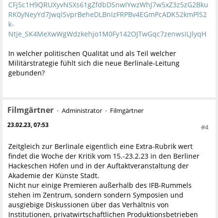
CFj5c1H9QRUXyvNSXs61gZfdbDSnwIYwzWhJ7w5xZ3z5zG2Bku
RK0yNeyYd7JwqlSvprBeheDLBnIzFRPBv4EGmPcADK52kmPlS2
k-
Ntje_SK4MeXwWgWdzkehjo1M0Fy142OJTwGqc7zenwsILJlyqH
In welcher politischen Qualität und als Teil welcher
Militärstrategie fühlt sich die neue Berlinale-Leitung
gebunden?
Filmgärtner
Administrator
Filmgärtner
23.02.23, 07:53
#4
Zeitgleich zur Berlinale eigentlich eine Extra-Rubrik wert
findet die Woche der Kritik vom 15.-23.2.23 in den Berliner
Hackeschen Höfen und in der Auftaktveranstaltung der
Akademie der Künste Stadt.
Nicht nur einige Premieren außerhalb des IFB-Rummels
stehen im Zentrum, sondern sondern Symposien und
ausgiebige Diskussionen über das Verhältnis von
Institutionen, privatwirtschaftlichen Produktionsbetrieben