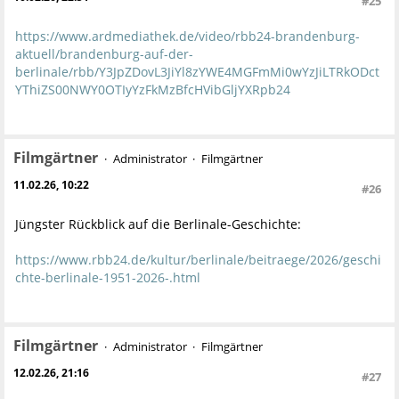
#25
https://www.ardmediathek.de/video/rbb24-brandenburg-
aktuell/brandenburg-auf-der-
berlinale/rbb/Y3JpZDovL3JiYl8zYWE4MGFmMi0wYzJiLTRkODct
YThiZS00NWY0OTIyYzFkMzBfcHVibGljYXRpb24
Filmgärtner
Administrator
Filmgärtner
11.02.26, 10:22
#26
Jüngster Rückblick auf die Berlinale-Geschichte:
https://www.rbb24.de/kultur/berlinale/beitraege/2026/geschi
chte-berlinale-1951-2026-.html
Filmgärtner
Administrator
Filmgärtner
12.02.26, 21:16
#27