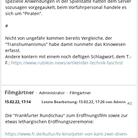
spezielle Anwendungen in der Spielstätte hätten dem Server
sozusagen vorgegaukelt, beim Vorführpersonal handele es
sich um "Piraten".
#
Nicht von ungefähr kommen bereits Vergleiche, der
"Transhumanismus" habe damit nunmehr das Kinowesen
erfasst.
Andere kontern mit einem noch deftigen Schlagwort, dem T.-
F.:
https://www.rubikon.news/artikel/der-technik-faschist
Filmgärtner
Administrator
Filmgärtner
15.02.22, 17:14
Letzte Bearbeitung
: 15.02.22, 17:26 von Admin
#2
Die "Frankfurter Rundschau" zum Eröffnungsfilm sowie zur
etwas lethargischen Eröffnungszeremonie:
https://www.fr.de/kultur/tv-kino/peter-von-kant-zwei-diven-