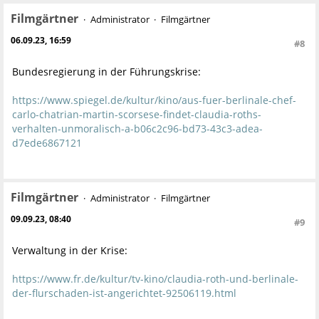
Filmgärtner
Administrator
Filmgärtner
06.09.23, 16:59
#8
Bundesregierung in der Führungskrise:
https://www.spiegel.de/kultur/kino/aus-fuer-berlinale-chef-
carlo-chatrian-martin-scorsese-findet-claudia-roths-
verhalten-unmoralisch-a-b06c2c96-bd73-43c3-adea-
d7ede6867121
Filmgärtner
Administrator
Filmgärtner
09.09.23, 08:40
#9
Verwaltung in der Krise:
https://www.fr.de/kultur/tv-kino/claudia-roth-und-berlinale-
der-flurschaden-ist-angerichtet-92506119.html