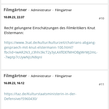
Filmgärtner
Administrator
Filmgärtner
10.09.23, 22:37
#10
Recht gelungene Einschätzungen des Filmkritikers Knut
Elstermann:
https://www.3sat.de/kultur/kulturzeit/chatrians-abgang-
gespraech-mit-knut-elstermann-100.html?
fbclid=IwAR2N3_z3hhi3kcT2y3yLAXflDEfMHOBgWrMJ2mL-
-7wptp7cUywNjUN8qnI
Filmgärtner
Administrator
Filmgärtner
16.09.23, 16:12
#11
https://taz.de/Kulturstaatsministerin-in-der-
Defensive/!5960430/