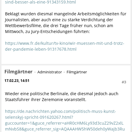
sind-besser-als-eine-91343159.html
Beklagt wurden diesmal mangelnde Arbeitsmöglichkeiten für
Journalisten, aber auch eine zu starke Verdichtung der
Wettbewerbsfilme, die drei Tage früher nun, schon am
Mittwoch, zu Jury-Entscheidungen führten:
https://www.fr.de/kultur/tv-kino/wir-muessen-mit-und-trotz-
der-pandemie-leben-91317678.html
Filmgärtner
Administrator
Filmgärtner
17.02.23, 14:51
#3
Wieder eine politische Berlinale, die diesmal jedoch auch
Staatsführer ihrer Zeremonie voranstellt.
https://de.nachrichten.yahoo.com/politisch-muss-kunst-
selenskyj-spricht-091620267.html?
guccounter=1&guce_referrer=aHR0cHM6Ly93d3cuZ29vZ2xlL
mNvbS8&guce_referrer_sig=AQAAAHW5hW50deh0yWajb3Ru