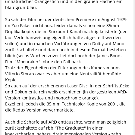
unnatürlicher Orangestich und in den grauen Flächen ein
blau-grün-blau.
So sah der Film bei der deutschen Premiere im August 1979
im Zoo Palast nicht aus: leider damals schon eine 35mm-
Duplikatkopie, die im Surround-Kanal mächtig knisterte (der
laut Verleihanweisung eigentlich hätte abgestellt werden
sollen) und in manchen Vorführungen von Dolby auf Mono
zurückschaltete und dann noch in diesem Format bestehen
blieb (sechs Wochen zuvor lief dort noch der James Bond-
Film "Moonraker" ohne den Fall back.
Trotz der Eigenheiten der Filterungen des Kameramanns
Vittorio Storaro war es aber um eine Neutralität bemühte
Kopie.
So auch auf der erschienenen Laser Disc, in der Schriftstücke
und Dokumente rein weiß erschienen (in der gestrigen ARD-
Version kontrastlos und monochrome orange).
Exzellent jedoch die 35 mm Technicolor Kopie von 2001, die
die Redux Version vorvermarktete.
Auch die Schärfe auf ARD enttäuschte, wenn man zeitgleich
zurückschaltete auf rbb "The Graduate" in einer
knackscharfen, nahezu dreidimensionalen Version - zehn