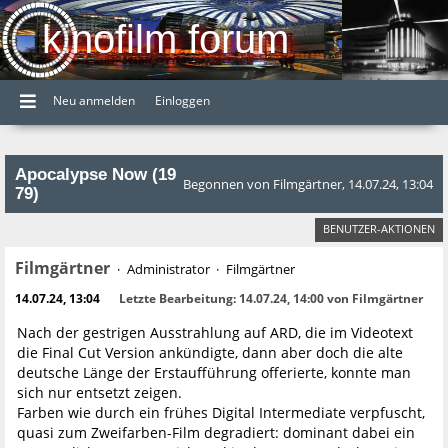
kinofilm forum
Neu anmelden
Einloggen
Apocalypse Now (19
Begonnen von Filmgärtner, 14.07.24, 13:04
79)
BENUTZER-AKTIONEN
Filmgärtner
Administrator
Filmgärtner
14.07.24, 13:04
Letzte Bearbeitung
: 14.07.24, 14:00 von Filmgärtner
Nach der gestrigen Ausstrahlung auf ARD, die im Videotext
die Final Cut Version ankündigte, dann aber doch die alte
deutsche Länge der Erstaufführung offerierte, konnte man
sich nur entsetzt zeigen.
Farben wie durch ein frühes Digital Intermediate verpfuscht,
quasi zum Zweifarben-Film degradiert: dominant dabei ein