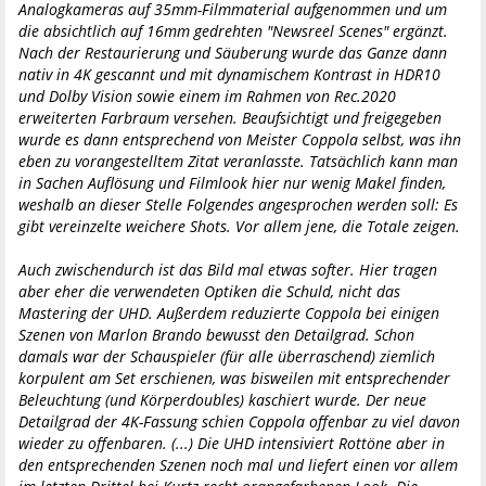
Analogkameras auf 35mm-Filmmaterial aufgenommen und um
die absichtlich auf 16mm gedrehten "Newsreel Scenes" ergänzt.
Nach der Restaurierung und Säuberung wurde das Ganze dann
nativ in 4K gescannt und mit dynamischem Kontrast in HDR10
und Dolby Vision sowie einem im Rahmen von Rec.2020
erweiterten Farbraum versehen. Beaufsichtigt und freigegeben
wurde es dann entsprechend von Meister Coppola selbst, was ihn
eben zu vorangestelltem Zitat veranlasste. Tatsächlich kann man
in Sachen Auflösung und Filmlook hier nur wenig Makel finden,
weshalb an dieser Stelle Folgendes angesprochen werden soll: Es
gibt vereinzelte weichere Shots. Vor allem jene, die Totale zeigen.
Auch zwischendurch ist das Bild mal etwas softer. Hier tragen
aber eher die verwendeten Optiken die Schuld, nicht das
Mastering der UHD. Außerdem reduzierte Coppola bei einigen
Szenen von Marlon Brando bewusst den Detailgrad. Schon
damals war der Schauspieler (für alle überraschend) ziemlich
korpulent am Set erschienen, was bisweilen mit entsprechender
Beleuchtung (und Körperdoubles) kaschiert wurde. Der neue
Detailgrad der 4K-Fassung schien Coppola offenbar zu viel davon
wieder zu offenbaren. (...) Die UHD intensiviert Rottöne aber in
den entsprechenden Szenen noch mal und liefert einen vor allem