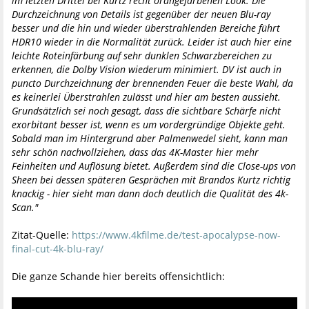
im letzten Drittel bei Kurtz recht orangefarbenen Look. Die
Durchzeichnung von Details ist gegenüber der neuen Blu-ray
besser und die hin und wieder überstrahlenden Bereiche führt
HDR10 wieder in die Normalität zurück. Leider ist auch hier eine
leichte Roteinfärbung auf sehr dunklen Schwarzbereichen zu
erkennen, die Dolby Vision wiederum minimiert. DV ist auch in
puncto Durchzeichnung der brennenden Feuer die beste Wahl, da
es keinerlei Überstrahlen zulässt und hier am besten aussieht.
Grundsätzlich sei noch gesagt, dass die sichtbare Schärfe nicht
exorbitant besser ist, wenn es um vordergründige Objekte geht.
Sobald man im Hintergrund aber Palmenwedel sieht, kann man
sehr schön nachvollziehen, dass das 4K-Master hier mehr
Feinheiten und Auflösung bietet. Außerdem sind die Close-ups von
Sheen bei dessen späteren Gesprächen mit Brandos Kurtz richtig
knackig - hier sieht man dann doch deutlich die Qualität des 4k-
Scan."
Zitat-Quelle:
https://www.4kfilme.de/test-apocalypse-now-
final-cut-4k-blu-ray/
Die ganze Schande hier bereits offensichtlich: