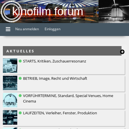
kinofilm forum
Neu anmelden
Einloggen
A K T U E L L E S
STARTS, Kritiken, Zuschauerresonanz
BETRIEB, Image, Recht und Wirtschaft
VORFÜHRTERMINE, Standard, Special Venues, Home
Cinema
LAUFZEITEN, Verleiher, Fenster, Produktion