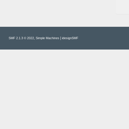
,
|
SMF 2.1.3 © 2022
Simple Machines
idesignSMF