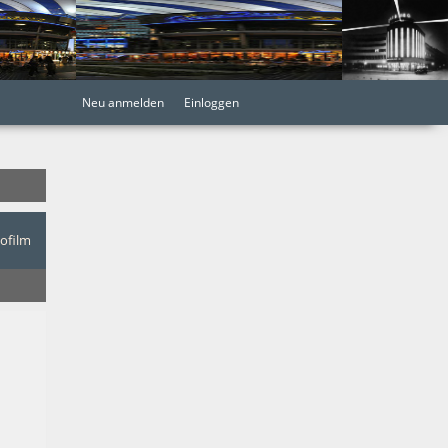
Neu anmelden
Einloggen
nofilm