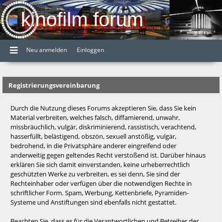
kinofilm forum
Neu anmelden
Einloggen
Registrierungsvereinbarung
Durch die Nutzung dieses Forums akzeptieren Sie, dass Sie kein
Material verbreiten, welches falsch, diffamierend, unwahr,
missbräuchlich, vulgär, diskriminierend, rassistisch, verachtend,
hasserfüllt, belästigend, obszön, sexuell anstößig, vulgär,
bedrohend, in die Privatsphäre anderer eingreifend oder
anderweitig gegen geltendes Recht verstoßend ist. Darüber hinaus
erklären Sie sich damit einverstanden, keine urheberrechtlich
geschützten Werke zu verbreiten, es sei denn, Sie sind der
Rechteinhaber oder verfügen über die notwendigen Rechte in
schriftlicher Form. Spam, Werbung, Kettenbriefe, Pyramiden-
Systeme und Anstiftungen sind ebenfalls nicht gestattet.
Beachten Sie, dass es für die Verantwortlichen und Betreiber der