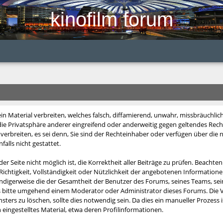
kinofilm forum
 Material verbreiten, welches falsch, diffamierend, unwahr, missbräuchlich, 
 die Privatsphäre anderer eingreifend oder anderweitig gegen geltendes Rech
verbreiten, es sei denn, Sie sind der Rechteinhaber oder verfügen über die
alls nicht gestattet.
er Seite nicht möglich ist, die Korrektheit aller Beiträge zu prüfen. Beachten
 Richtigkeit, Vollständigkeit oder Nützlichkeit der angebotenen Informatione
digerweise die der Gesamtheit der Benutzer des Forums, seines Teams, seiner
s bitte umgehend einem Moderator oder Administrator dieses Forums. Die V
ters zu löschen, sollte dies notwendig sein. Da dies ein manueller Prozess 
 eingestelltes Material, etwa deren Profilinformationen.