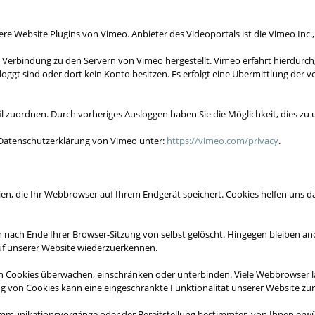
re Website Plugins von Vimeo. Anbieter des Videoportals ist die Vimeo Inc.
ne Verbindung zu den Servern von Vimeo hergestellt. Vimeo erfährt hierdurch
eloggt sind oder dort kein Konto besitzen. Es erfolgt eine Übermittlung der
il zuordnen. Durch vorheriges Ausloggen haben Sie die Möglichkeit, dies zu
 Datenschutzerklärung von Vimeo unter:
https://vimeo.com/privacy
.
en, die Ihr Webbrowser auf Ihrem Endgerät speichert. Cookies helfen uns da
n nach Ende Ihrer Browser-Sitzung von selbst gelöscht. Hingegen bleiben an
 auf unserer Website wiederzuerkennen.
ookies überwachen, einschränken oder unterbinden. Viele Webbrowser las
g von Cookies kann eine eingeschränkte Funktionalität unserer Website zur
mmunikationsvorgänge oder der Bereitstellung bestimmter, von Ihnen erwün