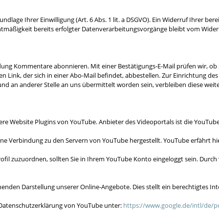
age Ihrer Einwilligung (Art. 6 Abs. 1 lit. a DSGVO). Ein Widerruf Ihrer bereit
chtmäßigkeit bereits erfolgter Datenverarbeitungsvorgänge bleibt vom Wider
ung Kommentare abonnieren. Mit einer Bestätigungs-E-Mail prüfen wir, ob S
 Link, der sich in einer Abo-Mail befindet, abbestellen. Zur Einrichtung 
d an anderer Stelle an uns übermittelt worden sein, verbleiben diese weite
ere Website Plugins von YouTube. Anbieter des Videoportals ist die YouTube,
eine Verbindung zu den Servern von YouTube hergestellt. YouTube erfährt hi
fil zuzuordnen, sollten Sie in Ihrem YouTube Konto eingeloggt sein. Durch 
den Darstellung unserer Online-Angebote. Dies stellt ein berechtigtes Inter
 Datenschutzerklärung von YouTube unter:
https://www.google.de/intl/de/po