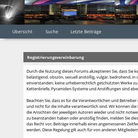
Übersicht
Suche
Letzte Beiträge
Registrierungsvereinbarung
Durch die Nutzung dieses Forums akzeptieren Sie, dass Sie kein
belästigend, obszön, sexuell anstößig, vulgär, bedrohend, in
einverstanden, keine urheberrechtlich geschützten Werke zu 
Kettenbriefe, Pyramiden-Systeme und Anstiftungen sind ebenf
Beachten Sie, dass es für die Verantwortlichen und Betreiber d
und nicht für die Inhalte verantwortlich sind. Wir können die
die Ansichten der jeweiligen Autoren wieder und nicht notwen
zu beanstanden haben oder anstößig finden, melden Sie die
das Recht vor, Beiträge innerhalb eines angemessenen Zeitfens
werden. Diese Regelung gilt auch für von anderen Mitgliedern