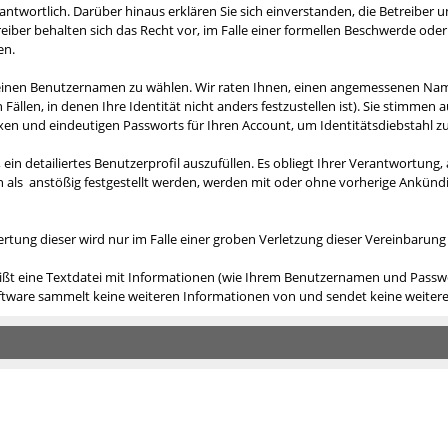
verantwortlich. Darüber hinaus erklären Sie sich einverstanden, die Betreibe
er behalten sich das Recht vor, im Falle einer formellen Beschwerde oder r
en.
, einen Benutzernamen zu wählen. Wir raten Ihnen, einen angemessenen Nam
ällen, in denen Ihre Identität nicht anders festzustellen ist). Sie stimm
n und eindeutigen Passworts für Ihren Account, um Identitätsdiebstahl zu
 ein detailiertes Benutzerprofil auszufüllen. Es obliegt Ihrer Verantwortu
n als anstößig festgestellt werden, werden mit oder ohne vorherige Ankün
ertung dieser wird nur im Falle einer groben Verletzung dieser Vereinbarun
ißt eine Textdatei mit Informationen (wie Ihrem Benutzernamen und Passwor
 Software sammelt keine weiteren Informationen von und sendet keine weit