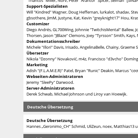
"Thantos" Miller, Norv, Peter "Arantor" Spicer, Selman "[SiNa
Support-Spezialisten
Will "Kindred" Wagner, Doug Heffernan, lurkalot, shadav, Stev
gbsothere, JimM, Justyne, Kat, Kevin "greyknight17" Hou, Kr
Customizer
Diego Andrés, GL700Wing, Johnnie "TwitchisMental" Ballew, 
Thorsen, Jason "JBlaze" Clemons, Joey "Tyrsson" Smith, Kays,
Dokumentationsschreiber
Michele "Illori" Davis, Irisado, AngelinaBelle, Chainy, Grae
Übersetzer
Nikola "Dzonny" Novaković, m4z, Francisco "d3vcho" Domín
Marketing
Adish "(F.L.A.M.E.R)" Patel, Bryan "Runic" Deakin, Marcus "c
Webseiten-Administratoren
Jeremy "SleePy" Darwood.
Server-Administratoren
Derek Schwab, Michael Johnson und Liroy van Hoewijk.
Deutsche Übersetzung
Deutsche Übersetzung
Hannes „Geronimo_CH“ Schmid, UliZeun, noex, Matthias13 un