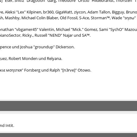
N]" Eser, Shitiz "Dragooon" Garg, Theodore "Orstio" Hildebrandt, Thorsten "T
e, Aleksi "Lex" Kilpinen, br360, GigaWatt, ziycon, Adam Tallon, Bigguy, Bru
ash, Mashby, Michael Colin Blaber, Old Fossil, S-Ace, Storman™, Wade "sησω
Jonathan "vbgamer45" Valentin, Michael "Mick." Gomez, Sami "SychO" Mazouz
 NanoSector, Ricky., Russell "NEND" Najar und SA™.
me Spence und Joshua "groundup" Dickerson.
guez, Robert Monden und Relyana.
σσкιє мσηѕтєя" Forsberg und Ralph "[n3rve]" Otowo.
d Intit.