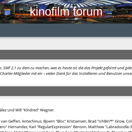
kinofilm forum
, SMF 2.1 zu dem zu machen, was es heute ist; die das Projekt geformt und ge
harter-Mitglieder mit ein – vielen Dank für das Installieren und Benutzen unser
nzález und Will "Kindred" Wagner.
van Geffen, Antechinus, Bjoern "Bloc" Kristiansen, Brad "IchBin™" Grow, Col
hatero" Hernandez, Karl "RegularExpression" Benson, Matthew "Labradoodle-