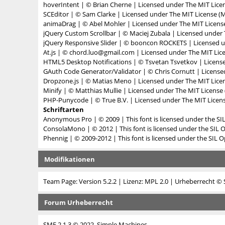
hoverIntent
| © Brian Cherne | Licensed under
The MIT Lice
SCEditor
| © Sam Clarke | Licensed under
The MIT License (M
animaDrag
| © Abel Mohler | Licensed under
The MIT Licens
jQuery Custom Scrollbar
| © Maciej Zubala | Licensed under
jQuery Responsive Slider
| © booncon ROCKETS | Licensed 
At.js
| © chord.luo@gmail.com | Licensed under
The MIT Lic
HTML5 Desktop Notifications
| © Tsvetan Tsvetkov | Licen
GAuth Code Generator/Validator
| © Chris Cornutt | Licens
Dropzone.js
| © Matias Meno | Licensed under
The MIT Lice
Minify
| © Matthias Mullie | Licensed under
The MIT License 
PHP-Punycode
| © True B.V. | Licensed under
The MIT Licens
Schriftarten
Anonymous Pro
| © 2009 | This font is licensed under the SI
ConsolaMono
| © 2012 | This font is licensed under the SIL 
Phennig
| © 2009-2012 | This font is licensed under the SIL O
Modifikationen
Team Page: Version 5.2.2
| Lizenz:
MPL 2.0
| Urheberrecht © 
Forum Urheberrecht
SMF 2.1.3 © 2022
,
Simple Machines