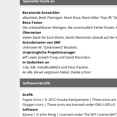
Spezieller Dank an
Beratende Entwickler
albertlast, Brett Flannigan, Mark Rose, René-Gilles "Nao 尚" D
Beta-Tester
Die unbezahlbaren Wenigen, die unermüdlich Fehler finden,
Übersetzer
Vielen Dank für Eure Mühe, damit Menschen überall auf der
Gründervater von SMF
Unknown W. "[Unknown]" Brackets.
Ursprüngliche Projektmanager
Jeff Lewis, Joseph Fung und David Recordon.
In Gedenken an
Crip, K@, metallica48423 und Paul_Pauline.
An alle, die wir vergessen haben: Danke schön!
Software/Grafik
Grafik
Fugue Icons
| © 2012 Yusuke Kamiyamane | These icons are l
Oxygen Icons
| These icons are licensed under
GNU LGPLv3
Software
JQuery
| © John Resig | Licensed under
The MIT License (MIT