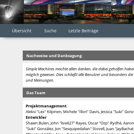
Übersicht
Suche
Letzte Beiträge
Nachweise und Danksagung
Simple Machines möchte allen danken, die dabei geholfen haben
möglich gewesen. Dies schließt alle Benutzer und besonders die C
und Meinungen.
Das Team
Projektmanagement
Aleksi "Lex" Kilpinen, Michele "Illori" Davis, Jessica "Suki" Go
Entwickler
Shawn Bulen, John "live627" Rayes, Oscar "Ozp" Rydhé, Aaron 
"Suki" González, Jon "Sesquipedalian" Stovell, Juan "JayBac