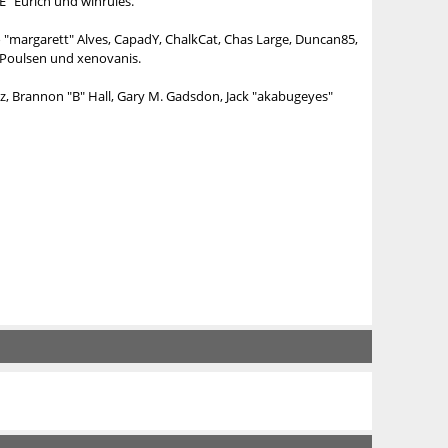
E" Eurich und winrules.
no "margarett" Alves, CapadY, ChalkCat, Chas Large, Duncan85,
" Poulsen und xenovanis.
, Brannon "B" Hall, Gary M. Gadsdon, Jack "akabugeyes"