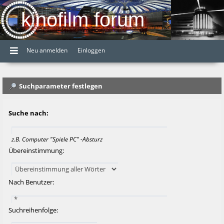
kinofilm forum
Neu anmelden
Einloggen
Suchparameter festlegen
Suche nach:
z.B.
Computer "Spiele PC" -Absturz
Übereinstimmung:
Nach Benutzer:
Suchreihenfolge: