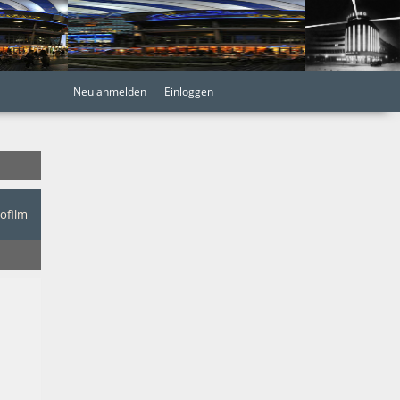
Neu anmelden
Einloggen
nofilm