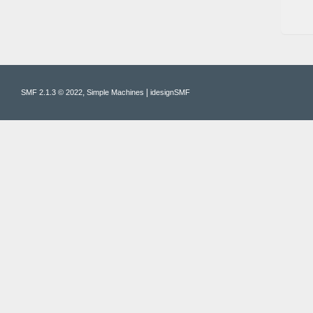
,
|
SMF 2.1.3 © 2022
Simple Machines
idesignSMF